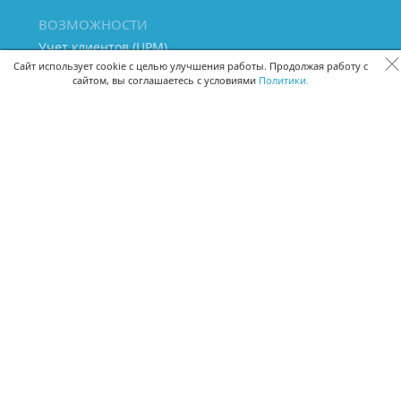
ВОЗМОЖНОСТИ
Учет клиентов (ЦРМ)
Сквозная аналитика бизнеса
Сайт использует cookie с целью улучшения работы. Продолжая работу с
сайтом, вы соглашаетесь с условиями
Политики.
Управление персоналом
Управление проектами
Документооборот
Управление складом и бухгалтерия
ПОМОЩЬ
Частые вопросы
Руководство пользователя
Видео-уроки
Задать вопрос
Поделиться идеей
Защита данных
Удаленный доступ
Карта сайта
ВЕРСИИ ПРОГРАММЫ
Скачать CRM для Windows х64