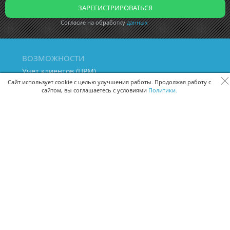
Согласие на обработку
данных
ВОЗМОЖНОСТИ
Учет клиентов (ЦРМ)
Сквозная аналитика бизнеса
Сайт использует cookie с целью улучшения работы. Продолжая работу с
сайтом, вы соглашаетесь с условиями
Политики.
Управление персоналом
Управление проектами
Документооборот
Управление складом и бухгалтерия
ПОМОЩЬ
Частые вопросы
Руководство пользователя
Видео-уроки
Задать вопрос
Поделиться идеей
Защита данных
Удаленный доступ