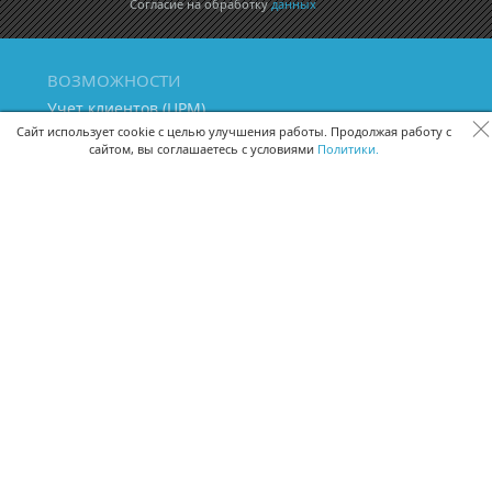
Согласие на обработку
данных
ВОЗМОЖНОСТИ
Учет клиентов (ЦРМ)
Сквозная аналитика бизнеса
Сайт использует cookie с целью улучшения работы. Продолжая работу с
сайтом, вы соглашаетесь с условиями
Политики.
Управление персоналом
Управление проектами
Документооборот
Управление складом и бухгалтерия
ПОМОЩЬ
Частые вопросы
Руководство пользователя
Видео-уроки
Задать вопрос
Поделиться идеей
Защита данных
Удаленный доступ
Карта сайта