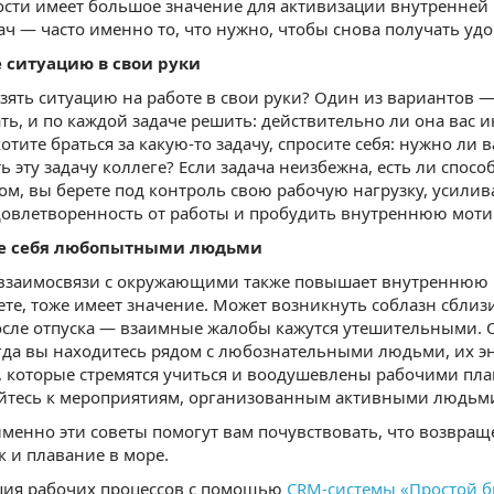
ости имеет большое значение для активизации внутренней
ач — часто именно то, что нужно, чтобы снова получать удо
е ситуацию в свои руки
зять ситуацию на работе в свои руки? Один из вариантов — 
ть, и по каждой задаче решить: действительно ли она вас ин
отите браться за какую-то задачу, спросите себя: нужно ли в
ь эту задачу коллеге? Если задача неизбежна, есть ли спосо
ом, вы берете под контроль свою рабочую нагрузку, усилив
довлетворенность от работы и пробудить внутреннюю мот
те себя любопытными людьми
заимосвязи с окружающими также повышает внутреннюю м
ете, тоже имеет значение. Может возникнуть соблазн сблизи
после отпуска — взаимные жалобы кажутся утешительными.
да вы находитесь рядом с любознательными людьми, их эн
, которые стремятся учиться и воодушевлены рабочими пла
йтесь к мероприятиям, организованным активными людьм
менно эти советы помогут вам почувствовать, что возвраще
к и плавание в море.
ция рабочих процессов с помощью
CRM-системы «Простой б