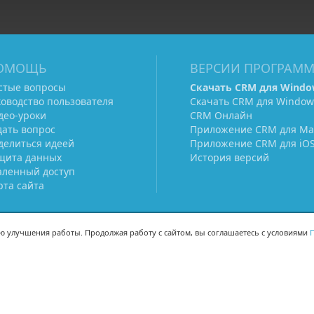
ОМОЩЬ
ВЕРСИИ ПРОГРАМ
стые вопросы
Скачать CRM для Windo
ководство пользователя
Скачать CRM для Window
део-уроки
CRM Онлайн
дать вопрос
Приложение CRM для Ma
делиться идеей
Приложение CRM для iO
щита данных
История версий
аленный доступ
рта сайта
ью улучшения работы. Продолжая работу с сайтом, вы соглашаетесь с условиями
П
МЫ В СОЦСЕТЯХ