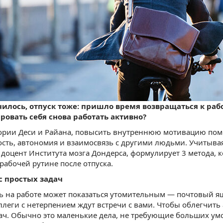
чилось, отпуск тоже: пришло время возвращаться к работ
ровать себя снова работать активно?
ории Деси и Райана, повысить внутреннюю мотивацию пом
сть, автономия и взаимосвязь с другими людьми. Учитывая
доцент Института мозга Дондерса, формулирует 3 метода, 
 рабочей рутине после отпуска.
 с простых задач
 на работе может показаться утомительным — почтовый я
оллеги с нетерпением ждут встречи с вами. Чтобы облегчить
дач. Обычно это маленькие дела, не требующие больших у