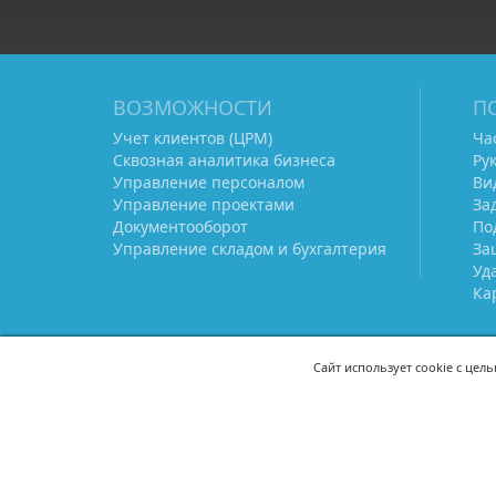
ВОЗМОЖНОСТИ
П
Учет клиентов (ЦРМ)
Ча
Сквозная аналитика бизнеса
Ру
Управление персоналом
Ви
Управление проектами
За
Документооборот
По
Управление складом и бухгалтерия
За
Уд
Ка
Сайт использует cookie с цел
СВЯЖИТЕСЬ С НАМИ