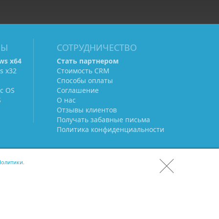
МЫ
СОТРУДНИЧЕСТВО
ws х64
Стать партнером
s х32
Стоимость CRM
Способы оплаты
c OS
Соглашение
S
О нас
Отзывы клиентов
Получать забавные письма
Политика конфиденциальности
олитики.
СКАЧАТЬ CRM