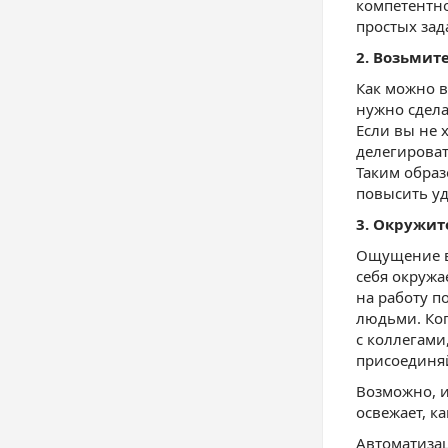
компетентн
простых зад
2. Возьмит
Как можно в
нужно сдела
Если вы не х
делегироват
Таким образ
повысить у
3. Окружи
Ощущение в
себя окружа
на работу 
людьми. Ког
с коллегами
присоединя
Возможно, и
освежает, ка
Автоматиза