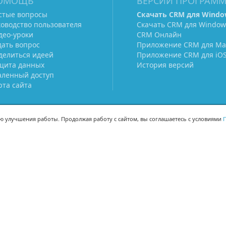
ОМОЩЬ
ВЕРСИИ ПРОГРАМ
стые вопросы
Скачать CRM для Windo
ководство пользователя
Скачать CRM для Window
део-уроки
CRM Онлайн
дать вопрос
Приложение CRM для Ma
делиться идеей
Приложение CRM для iO
щита данных
История версий
аленный доступ
рта сайта
ью улучшения работы. Продолжая работу с сайтом, вы соглашаетесь с условиями
П
МЫ В СОЦСЕТЯХ
-02
-02
Поделиться