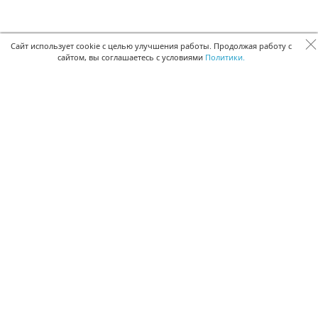
Сайт использует cookie с целью улучшения работы. Продолжая работу с
сайтом, вы соглашаетесь с условиями
Политики.
БЫСТРАЯ РЕГИСТРАЦИЯ В БЕСПЛАТНОЙ CRM
Для получения кода подтверждения