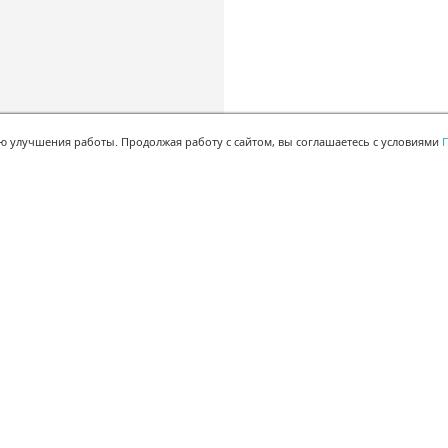
ью улучшения работы. Продолжая работу с сайтом, вы соглашаетесь с условиями
П
БЫСТРАЯ РЕГИСТРАЦИЯ В БЕСПЛАТНОЙ CRM
Для получения кода
подтверждения