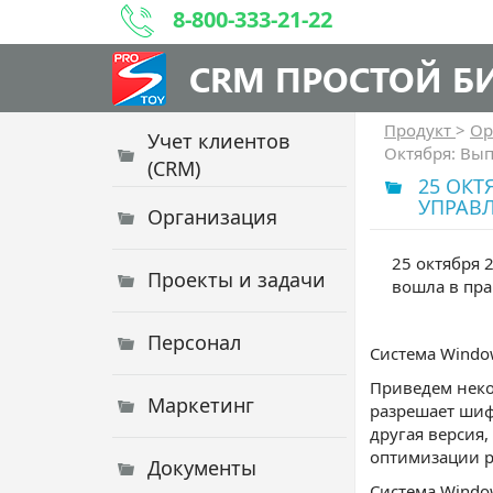
8-800-333-21-22
CRM ПРОСТОЙ Б
Продукт
>
Ор
Учет клиентов
Октября: Вып
(CRM)
25 ОКТ
УПРАВ
Организация
25 октября 
Проекты и задачи
вошла в пра
Персонал
Система Windo
Приведем неко
Маркетинг
разрешает шиф
другая версия,
оптимизации р
Документы
Система Windo