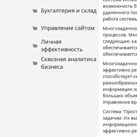
возможность б
Бухгалтерия и склад
удаленного по
работа систем
Управление сайтом
Многозадачнос
процессов. Мн
Личная
следующие: ка
обеспечивается
эффективность
обеспечиваетс
Сквозная аналитика
Многозадачнос
бизнеса
эффективно ре
способствует 
разнообразных
информации за
больших объем
Управление вр
Система "Прос
задачам. Их в
информационн
эффективно ре