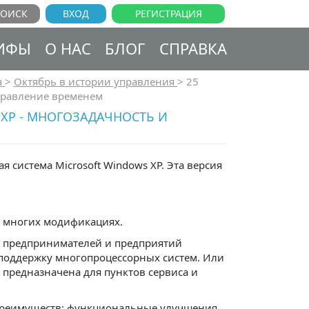
ВХОД
РЕГИСТРАЦИЯ
ИФЫ
О НАС
БЛОГ
СПРАВКА
а
>
Октябрь в истории управления
>
25
управление временем
 XP - МНОГОЗАДАЧНОСТЬ И
 система Microsoft Windows XP. Эта версия
во многих модификациях.
ля предпринимателей и предприятий
 поддержку многопроцессорных систем. Или
на предназначена для пунктов сервиса и
преимуществ: функциональные улучшения,