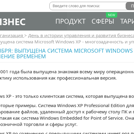
ИЗНЕС
ПРОДУКТ
СФЕРЫ
ТАР
ганизация
>
День в истории управления и развития бизнес
ущена система Microsoft Windows XP - многозадачность и 
ЯБРЯ: ВЫПУЩЕНА СИСТЕМА MICROSOFT WINDOWS
ЛЕНИЕ ВРЕМЕНЕМ
2001 года была выпущена знакомая всему миру операционная
ктику использования как профессиональная версия.
ws XP - это только клиентская система, которая выпущена 
торые примеры. Система Windows XP Professional Edition д
рование файлов, удаленный доступ к рабочему столу ПК и
 такая как система Windows Embedded for Point of Service. О
озничной торговли и сферы услуг.
ws XР по сравнению с предыдущими системами имеет ряд 