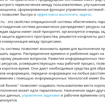
ыстрого переключения между пользователями, улучшенная
мощника, сформированные функции управления системой и 
ы позволяет быстро и
эффективно выполнять задачи
.
ть - это свойство операционной системы обеспечивать па
огозадачная система динамически распределяют ресурсы на
ждая задача имеет свой приоритет, организуется очередь з
 защита адресного пространства, решаются конфликты досту
я коммуникация между процессами.
ть системы позволяет экономить время для выполнения пр
шать задачи. Распределение времени и разбиение задач на
скорому решению вопросов. Развитие информационных тех
 ресурсов, усовершенствующих наш рабочий процесс, поз
 короткое время. Они дают необходимые средства для обра
ов информации, передачи информации на любые расстоян
еменем с помощью информационных технологий имеет бол
той бизнес" позволяет создавать пользователям вести корп
ыполнение может идти параллельно. Назначение задач друг
ых данных,
управление задачами
и рабочим временем сот
ализуется.