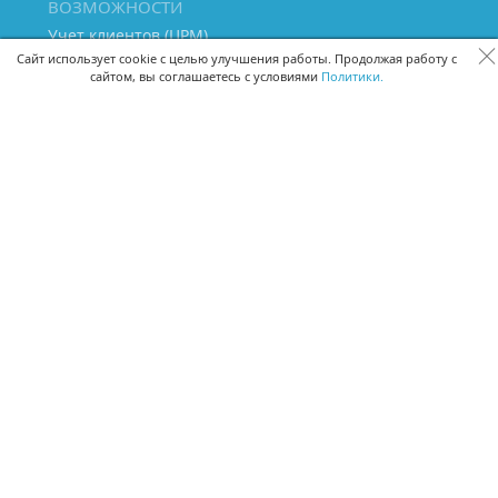
ВОЗМОЖНОСТИ
Учет клиентов (ЦРМ)
Сквозная аналитика бизнеса
Сайт использует cookie с целью улучшения работы. Продолжая работу с
сайтом, вы соглашаетесь с условиями
Политики.
Управление персоналом
Управление проектами
Документооборот
Управление складом и бухгалтерия
ПОМОЩЬ
Частые вопросы
Руководство пользователя
Видео-уроки
Задать вопрос
Поделиться идеей
Защита данных
Удаленный доступ
Карта сайта
ВЕРСИИ ПРОГРАММЫ
Скачать CRM для Windows х64
Скачать CRM для Windows х32