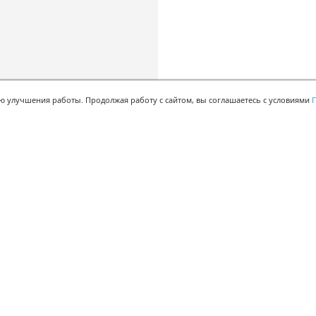
ью улучшения работы. Продолжая работу с сайтом, вы соглашаетесь с условиями
П
БЫСТРАЯ РЕГИСТРАЦИЯ В БЕСПЛАТНОЙ CRM
Для получения кода
подтверждения