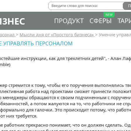
ИЗНЕС
ПРОДУКТ
СФЕРЫ
ТАР
рсонал
>
Мысли дня от «Простого бизнеса»
>
Умение управ
Е УПРАВЛЯТЬ ПЕРСОНАЛОМ
стейшие инструкции, как для трехлетних детей", - Алан 
mble)
ер стремится к тому, чтобы его поручения выполнялись тв
оллективная работа над проектами сможет принести положи
о менеджеры обращаются к своим подчиненным с поручени
бязанностей, а потом жалуются на то, что работники не с
формально для галочки. Это происходит потому, что работн
от них требуется.
е работник прекрасно понимает, что он должен сделать. Одн