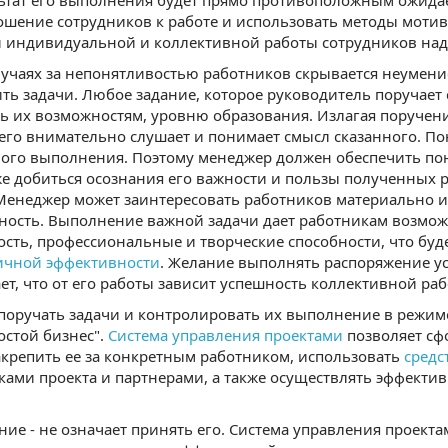
льтат его выполнения будет прямо противоположным ожид
ошение сотрудников к работе и использовать методы моти
 индивидуальной и коллективной работы сотрудников над
лучаях за непонятливостью работников скрывается неумен
ить задачи. Любое задание, которое руководитель поруча
ть их возможностям, уровню образования. Излагая поручени
го внимательно слушает и понимает смысл сказанного. П
ного выполнения. Поэтому менеджер должен обеспечить 
кже добиться осознания его важности и пользы полученных 
Менеджер может заинтересовать работников материально и
ность. Выполнение важной задачи дает работникам возмож
ость, профессиональные и творческие способности, что буд
чной эффективности
. Желание выполнять распоряжение у
ет, что от его работы зависит успешность коллективной ра
 поручать задачи и контролировать их выполнение в режи
остой бизнес".
Система управления проектами
позволяет сф
акрепить ее за конкретным работником, использовать
средс
ками проекта и партнерами, а также осуществлять эффект
ие - не означает принять его. Система управления проекта