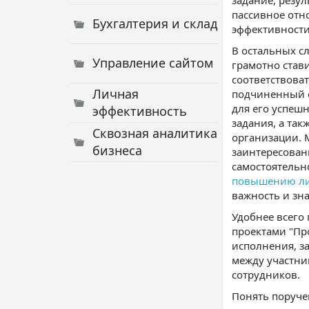
задание, резу
пассивное отн
Бухгалтерия и склад
эффективности
В остальных с
Управление сайтом
грамотно став
соответствова
Личная
подчиненный е
для его успеш
эффективность
задания, а та
Сквозная аналитика
организации. 
бизнеса
заинтересован
самостоятельн
повышению ли
важность и зна
Удобнее всего
проектами "Пр
исполнения, з
между участни
сотрудников.
Понять поручен