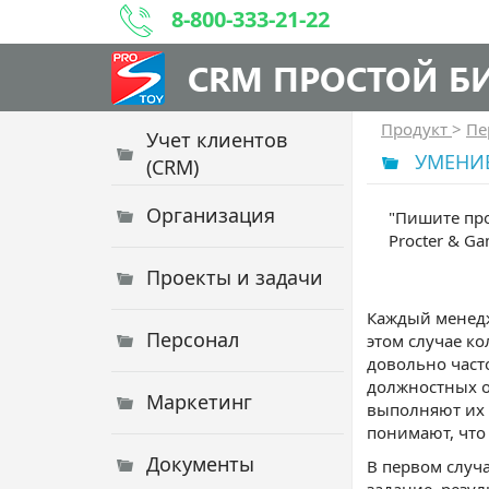
8-800-333-21-22
CRM ПРОСТОЙ Б
Продукт
>
Пе
Учет клиентов
УМЕНИ
(CRM)
Организация
"Пишите про
Procter & Ga
Проекты и задачи
Каждый менедж
Персонал
этом случае к
довольно част
должностных о
Маркетинг
выполняют их 
понимают, что 
Документы
В первом случа