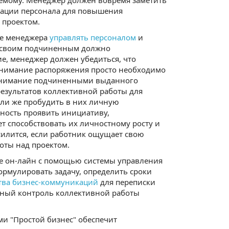
аемому. Менеджер должен вовремя заметить
вации персонала для повышения
 проектом.
ие менеджера
управлять персоналом
и
ет своим подчиненным должно
е, менеджер должен убедиться, что
онимание распоряжения просто необходимо
понимание подчиненными выданного
результатов коллективной работы для
ли же пробудить в них личную
ность проявить инициативу,
ет способствовать их личностному росту и
силится, если работник ощущает свою
боты над проектом.
ме он-лайн с помощью системы управления
ормулировать задачу, определить сроки
тва бизнес-коммуникаций
для переписки
ивный контроль коллективной работы
ми "Простой бизнес" обеспечит