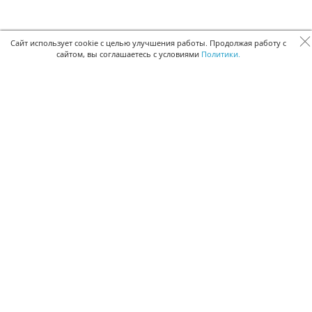
Сайт использует cookie с целью улучшения работы. Продолжая работу с
сайтом, вы соглашаетесь с условиями
Политики.
БЫСТРАЯ РЕГИСТРАЦИЯ В БЕСПЛАТНОЙ CRM
Для получения кода подтверждения