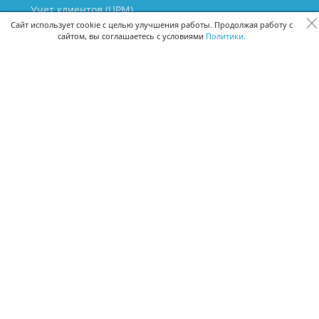
Учет клиентов (ЦРМ)
Сквозная аналитика бизнеса
Сайт использует cookie с целью улучшения работы. Продолжая работу с
сайтом, вы соглашаетесь с условиями
Политики.
Управление персоналом
Управление проектами
Документооборот
Управление складом и бухгалтерия
ПОМОЩЬ
Частые вопросы
Руководство пользователя
Видео-уроки
Задать вопрос
Поделиться идеей
Защита данных
Удаленный доступ
Карта сайта
ВЕРСИИ ПРОГРАММЫ
Скачать CRM для Windows х64
Скачать CRM для Windows х32
CRM Онлайн