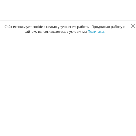
Сайт использует cookie с целью улучшения работы. Продолжая работу с
сайтом, вы соглашаетесь с условиями
Политики.
БЫСТРАЯ РЕГИСТРАЦИЯ В БЕСПЛАТНОЙ CRM
Для получения кода подтверждения