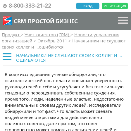
8-800-333-21-22
ВХОД
РЕГИСТРАЦИЯ
CRM ПРОСТОЙ БИЗНЕС
Продукт
>
Учет клиентов (CRM)
>
Новости управления
организацией
>
Октябрь 2011
>
Начальники не слушают
своих коллег и …ошибаются
НАЧАЛЬНИКИ НЕ СЛУШАЮТ СВОИХ КОЛЛЕГ И …
ОШИБАЮТСЯ
В ходе исследования ученые обнаружили, что
психологический опыт власти повышает уверенность
руководителей в себе и усугубляет и без того сильную
тенденцию переоценивать собственные суждения.
Кроме того, люди, наделенные властью, недостаточно
внимательны к словам других людей. Исследователи
обнаружили и тот факт, что власть может сделать
людей менее открытыми для действительно
полезных советов, даже при том, что совет
стопроцентно может помочь в достижении целей и