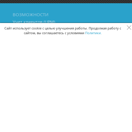
ВОЗМОЖНОСТИ
Учет клиентов (ЦРМ)
Сквозная аналитика бизнеса
Сайт использует cookie с целью улучшения работы. Продолжая работу с
сайтом, вы соглашаетесь с условиями
Политики.
Управление персоналом
Управление проектами
Документооборот
Управление складом и бухгалтерия
ПОМОЩЬ
Частые вопросы
Руководство пользователя
Видео-уроки
Задать вопрос
Поделиться идеей
Защита данных
Удаленный доступ
Карта сайта
ВЕРСИИ ПРОГРАММЫ