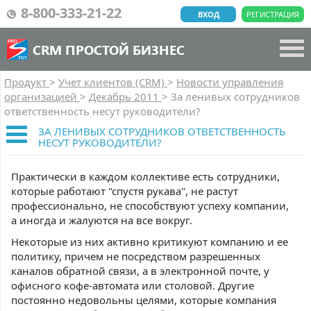
8-800-333-21-22
ВХОД
РЕГИСТРАЦИЯ
CRM ПРОСТОЙ БИЗНЕС
Продукт
>
Учет клиентов (CRM)
>
Новости управления
организацией
>
Декабрь 2011
>
За ленивых сотрудников
ответственность несут руководители?
ЗА ЛЕНИВЫХ СОТРУДНИКОВ ОТВЕТСТВЕННОСТЬ
НЕСУТ РУКОВОДИТЕЛИ?
Практически в каждом коллективе есть сотрудники,
которые работают "спустя рукава", не растут
профессионально, не способствуют успеху компании,
а иногда и жалуются на все вокруг.
Некоторые из них активно критикуют компанию и ее
политику, причем не посредством разрешенных
каналов обратной связи, а в электронной почте, у
офисного кофе-автомата или столовой. Другие
постоянно недовольны целями, которые компания