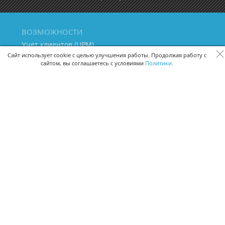
ВОЗМОЖНОСТИ
Учет клиентов (ЦРМ)
Сквозная аналитика бизнеса
Сайт использует cookie с целью улучшения работы. Продолжая работу с
сайтом, вы соглашаетесь с условиями
Политики.
Управление персоналом
Управление проектами
Документооборот
Управление складом и бухгалтерия
ПОМОЩЬ
Частые вопросы
Руководство пользователя
Видео-уроки
Задать вопрос
Поделиться идеей
Защита данных
Удаленный доступ
Карта сайта