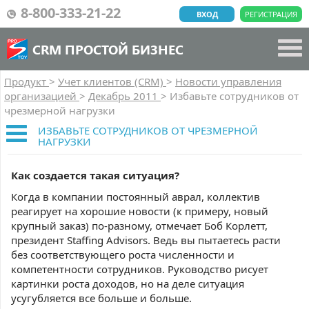
8-800-333-21-22
ВХОД
РЕГИСТРАЦИЯ
CRM ПРОСТОЙ БИЗНЕС
Продукт
>
Учет клиентов (CRM)
>
Новости управления
организацией
>
Декабрь 2011
>
Избавьте сотрудников от
чрезмерной нагрузки
ИЗБАВЬТЕ СОТРУДНИКОВ ОТ ЧРЕЗМЕРНОЙ
НАГРУЗКИ
Как создается такая ситуация?
Когда в компании постоянный аврал, коллектив
реагирует на хорошие новости (к примеру, новый
крупный заказ) по-разному, отмечает Боб Корлетт,
президент Staffing Advisors. Ведь вы пытаетесь расти
без соответствующего роста численности и
компетентности сотрудников. Руководство рисует
картинки роста доходов, но на деле ситуация
усугубляется все больше и больше.