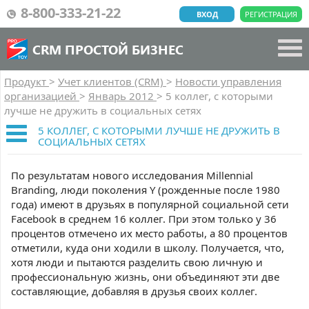
8-800-333-21-22
ВХОД
РЕГИСТРАЦИЯ
CRM ПРОСТОЙ БИЗНЕС
Продукт
>
Учет клиентов (CRM)
>
Новости управления
организацией
>
Январь 2012
>
5 коллег, с которыми
лучше не дружить в социальных сетях
5 КОЛЛЕГ, С КОТОРЫМИ ЛУЧШЕ НЕ ДРУЖИТЬ В
СОЦИАЛЬНЫХ СЕТЯХ
По результатам нового исследования Millennial
Branding, люди поколения Y (рожденные после 1980
года) имеют в друзьях в популярной социальной сети
Facebook в среднем 16 коллег. При этом только у 36
процентов отмечено их место работы, а 80 процентов
отметили, куда они ходили в школу. Получается, что,
хотя люди и пытаются разделить свою личную и
профессиональную жизнь, они объединяют эти две
составляющие, добавляя в друзья своих коллег.