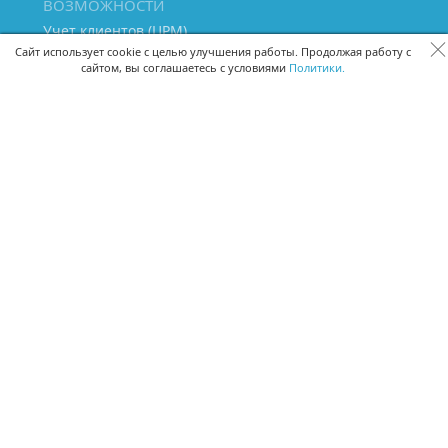
ВОЗМОЖНОСТИ
Учет клиентов (ЦРМ)
Сквозная аналитика бизнеса
Сайт использует cookie с целью улучшения работы. Продолжая работу с
сайтом, вы соглашаетесь с условиями
Политики.
Управление персоналом
Управление проектами
Документооборот
Управление складом и бухгалтерия
ПОМОЩЬ
Частые вопросы
Руководство пользователя
Видео-уроки
Задать вопрос
Поделиться идеей
Защита данных
Удаленный доступ
Карта сайта
ВЕРСИИ ПРОГРАММЫ
Скачать CRM для Windows х64
Скачать CRM для Windows х32