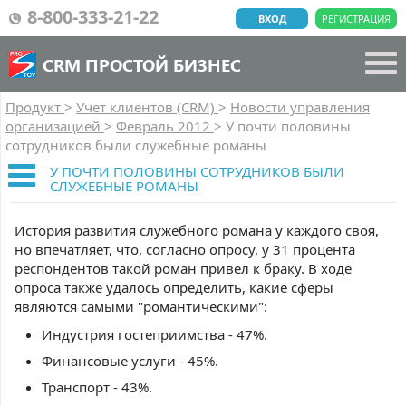
8-800-333-21-22
ВХОД
РЕГИСТРАЦИЯ
CRM ПРОСТОЙ БИЗНЕС
Продукт
>
Учет клиентов (CRM)
>
Новости управления
организацией
>
Февраль 2012
>
У почти половины
сотрудников были служебные романы
У ПОЧТИ ПОЛОВИНЫ СОТРУДНИКОВ БЫЛИ
СЛУЖЕБНЫЕ РОМАНЫ
История развития служебного романа у каждого своя,
но впечатляет, что, согласно опросу, у 31 процента
респондентов такой роман привел к браку. В ходе
опроса также удалось определить, какие сферы
являются самыми "романтическими":
Индустрия гостеприимства - 47%.
Финансовые услуги - 45%.
Транспорт - 43%.