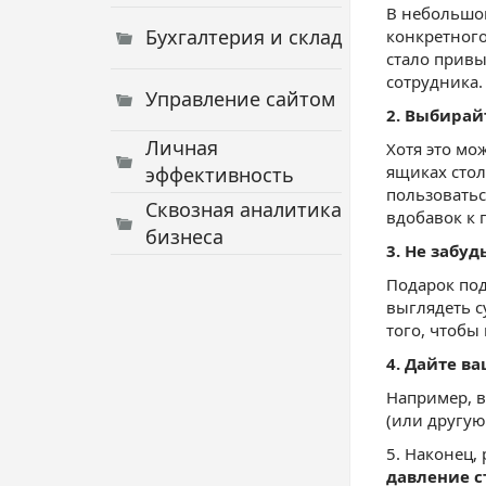
В небольшой
Бухгалтерия и склад
конкретного
стало привы
сотрудника.
Управление сайтом
2. Выбирай
Личная
Хотя это мо
ящиках стол
эффективность
пользоватьс
Сквозная аналитика
вдобавок к
бизнеса
3. Не забу
Подарок под
выглядеть с
того, чтобы
4. Дайте в
Например, в
(или другую
5. Наконец,
давление с