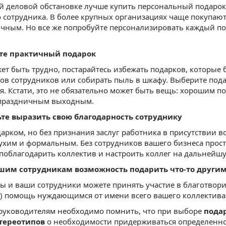
 деловой обстановке лучше купить персональный подарок,
 сотрудника. В более крупных организациях чаще покупают 
чным. Но все же попробуйте персонализировать каждый по
те практичный подарок
жет быть трудно, постарайтесь избежать подарков, которые б
ов сотрудников или собирать пыль в шкафу. Выберите под
я. Кстати, это не обязательно может быть вещь: хорошим п
 праздничным выходным.
дьте выразить свою благодарность сотруднику
арком, но без признания заслуг работника в присутствии в
ухим и формальным. Без сотрудников вашего бизнеса прост
 поблагодарить коллектив и настроить коллег на дальнейш
ашим сотрудникам возможность подарить что-то други
ы и ваши сотрудники можете принять участие в благотвор
) помощь нуждающимся от имени всего вашего коллектива
 руководителям необходимо помнить, что при выборе
подар
тереотипов
о необходимости придерживаться определенн