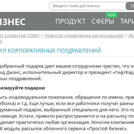
ИЗНЕС
ПРОДУКТ
СФЕРЫ
ТАР
ет клиентов (CRM)
>
Новости управления организацией
>
Де
й
ВИЛ КОРПОРАТИВНЫХ ПОЗДРАВЛЕНИЙ
обранный подарок дает вашим сотрудникам чувство, что их 
ид Джонс, исполнительный директор и президент «ГифтКар
ных поздравлений.
лизируйте подарки
ыть индивидуальное пожелание, обращение по имени, прав
тболка) и т.д. Еще лучше, если все работники получат разн
уманный подарок, выбранный специально для него. Это пок
команде. Кстати, правило распространяется и на рассылку п
делает практически любая организация. Многим компаниям 
 модуль рассылок облачного сервиса «Простой бизнес».