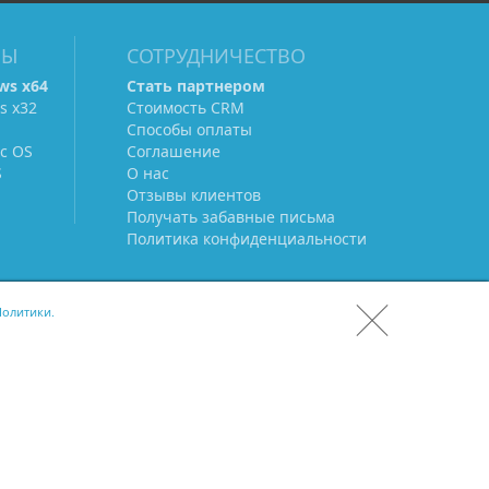
МЫ
СОТРУДНИЧЕСТВО
ws х64
Стать партнером
s х32
Стоимость CRM
Способы оплаты
c OS
Соглашение
S
О нас
Отзывы клиентов
Получать забавные письма
Политика конфиденциальности
олитики.
СКАЧАТЬ CRM