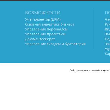
ВОЗМОЖНОСТИ
П
Учет клиентов (ЦРМ)
Ча
Сквозная аналитика бизнеса
Ру
Управление персоналом
Ви
Управление проектами
За
Документооборот
По
Управление складом и бухгалтерия
За
Уд
Ка
Сайт использует cookie с цел
СВЯЖИТЕСЬ С НАМИ
8 (800) 333-21-22
+7 (495) 233-02