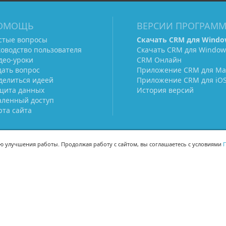
ОМОЩЬ
ВЕРСИИ ПРОГРАМ
стые вопросы
Скачать CRM для Windo
ководство пользователя
Скачать CRM для Window
део-уроки
CRM Онлайн
дать вопрос
Приложение CRM для Ma
делиться идеей
Приложение CRM для iO
щита данных
История версий
аленный доступ
рта сайта
ью улучшения работы. Продолжая работу с сайтом, вы соглашаетесь с условиями
П
МЫ В СОЦСЕТЯХ
-02