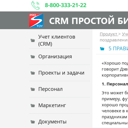
8-800-333-21-22
CRM ПРОСТОЙ Б
Продукт
>
Уч
Учет клиентов
поздравлени
(CRM)
5 ПРА
Организация
«Хорошо под
говорит Дэв
Проекты и задачи
корпоратив
1. Персона
Персонал
Это может б
примеру, фу
Маркетинг
хорошо прод
человеке в 
праздникам 
Документы
специальный