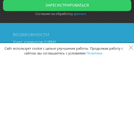
Согласие на обработку
данных
ВОЗМОЖНОСТИ
Учет клиентов (ЦРМ)
Сквозная аналитика бизнеса
Сайт использует cookie с целью улучшения работы. Продолжая работу с
сайтом, вы соглашаетесь с условиями
Политики.
Управление персоналом
Управление проектами
Документооборот
Управление складом и бухгалтерия
ПОМОЩЬ
Частые вопросы
Руководство пользователя
Видео-уроки
Задать вопрос
Поделиться идеей
Защита данных
Удаленный доступ