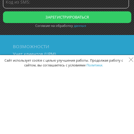
Согласие на обработку
данных
ВОЗМОЖНОСТИ
Учет клиентов (ЦРМ)
Сквозная аналитика бизнеса
Сайт использует cookie с целью улучшения работы. Продолжая работу с
сайтом, вы соглашаетесь с условиями
Политики.
Управление персоналом
Управление проектами
Документооборот
Управление складом и бухгалтерия
ПОМОЩЬ
Частые вопросы
Руководство пользователя
Видео-уроки
Задать вопрос
Поделиться идеей