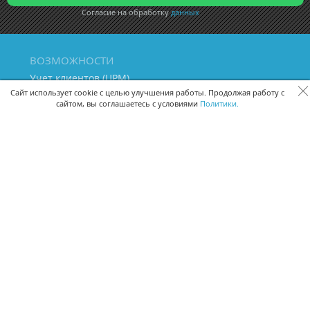
Согласие на обработку
данных
ВОЗМОЖНОСТИ
Учет клиентов (ЦРМ)
Сквозная аналитика бизнеса
Сайт использует cookie с целью улучшения работы. Продолжая работу с
сайтом, вы соглашаетесь с условиями
Политики.
Управление персоналом
Управление проектами
Документооборот
Управление складом и бухгалтерия
ПОМОЩЬ
Частые вопросы
Руководство пользователя
Видео-уроки
Задать вопрос
Поделиться идеей
Защита данных
Удаленный доступ
Карта сайта