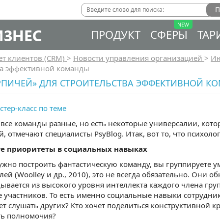
ИЗНЕС
ПРОДУКТ
СФЕРЫ
ТАР
ет клиентов (CRM)
>
Новости управления организацией
>
И
ва эффективной команды
ИРПИЧЕЙ» ДЛЯ СТРОИТЕЛЬСТВА ЭФФЕКТИВНОЙ К
стер-класс по теме
 все команды разные, но есть некоторые универсалии, кото
, отмечают специалисты PsyBlog. Итак, вот то, что психол
ьте приоритеты в социальных навыках
ужно построить фантастическую команду, вы группируете 
лей (Woolley и др., 2010), это не всегда обязательно. Они 
дывается из высокого уровня интеллекта каждого члена гр
 участников. То есть именно социальные навыки сотрудни
ет слушать других? Кто хочет поделиться конструктивной 
ть полномочия?