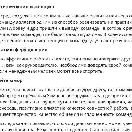
йте» мужчин и женщин
 среднем у женщин социальные навыки развиты немного си
манду является одним из способов реализовать на практи
ли (Woolley и др.) пришли к выводу: команды, в которых 
чше, чем команды, где были только мужчины. В ходе исследов
 что даже несколько женщин в команде улучшают результа
е атмосферу доверия
о эффективно работать вместе, если они не доверяют дру
 И вам, как руководителю, необходимо доверять своей ком
дин ненадежный человек может все испортить.
уйте юмор
жется, что члены группы не доверяют друг другу, то, возмо
й профессор Уильям Хамперс обнаружил: там, где присутст
нее. Когда люди в группе шутят вместе, они, как правило, 
 очередь, позитивно влияет на качество совместной работы 
ышает творчество, качество общения и сплоченность команды
сследования показали, что юмор действительно может уве
ть руководства. Безусловно, это должен быть правильный 