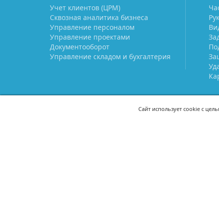
Учет клиентов (ЦРМ)
Ча
Сквозная аналитика бизнеса
Ру
Управление персоналом
Ви
Управление проектами
За
Документооборот
По
Управление складом и бухгалтерия
За
Уд
Ка
Сайт использует cookie с цел
СВЯЖИТЕСЬ С НАМИ
8 (800) 333-21-22
+7 (495) 233-02
8 (499) 110-21-22
+7 (985) 233-02
mail@prostoy.ru