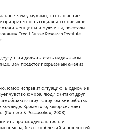
льнее, чем у мужчин, то включение
ке приоритетность социальных навыков.
работали женщины и мужчины, показали
ания Credit Suisse Research Institute
т.
г другу. Они должны стать надежными
анде. Вам предстоит серьезный анализ,
жно, юмор исправит ситуацию. В одном из
вует чувство юмора, люди считают друг
чаще общаются друг с другом вне работы,
в команде. Кроме того, юмор снижает
 (Romero & Pescosolido, 2008).
личить производительность и
тип юмора, без оскорблений и пошлостей.