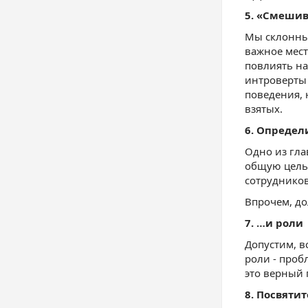
5. «Смешив
Мы склонны 
важное мест
повлиять на
интроверты 
поведения, 
взятых.
6. Определи
Одно из гла
общую цель.
сотрудников
Впрочем, до
7. …и роли
Допустим, в
роли - проб
это верный 
8. Посвятит