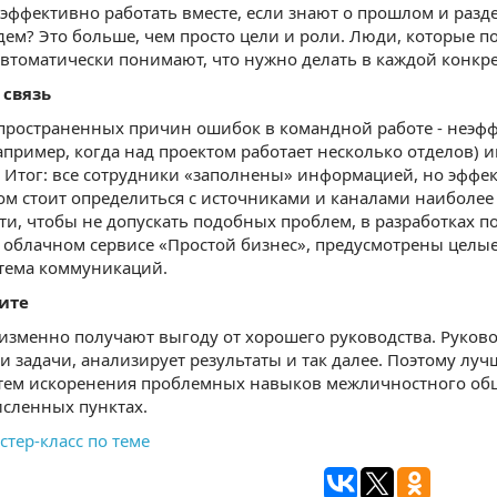
эффективно работать вместе, если знают о прошлом и раз
дем? Это больше, чем просто цели и роли. Люди, которые п
автоматически понимают, что нужно делать в каждой конкр
 связь
пространенных причин ошибок в командной работе - неэфф
апример, когда над проектом работает несколько отделов) 
 Итог: все сотрудники «заполнены» информацией, но эффек
ом стоит определиться с источниками и каналами наиболе
ати, чтобы не допускать подобных проблем, в разработках п
 облачном сервисе «Простой бизнес», предусмотрены целы
стема коммуникаций.
дите
зменно получают выгоду от хорошего руководства. Руково
 и задачи, анализирует результаты и так далее. Поэтому л
тем искоренения проблемных навыков межличностного общ
сленных пунктах.
стер-класс по теме