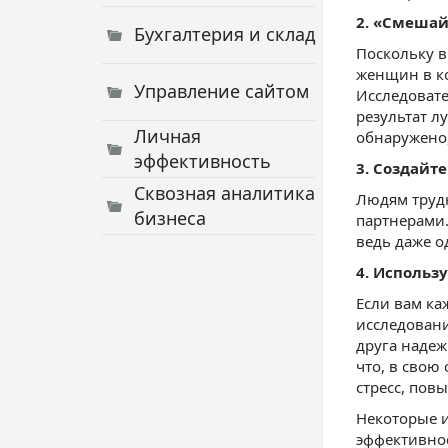
2. «Смеша
Бухгалтерия и склад
Поскольку в
женщин в ко
Управление сайтом
Исследовате
результат лу
Личная
обнаружено,
эффективность
3. Создайт
Сквозная аналитика
Людям трудн
бизнеса
партнерами.
ведь даже о
4. Использ
Если вам ка
исследовани
друга надеж
что, в свою
стресс, пов
Некоторые и
эффективнос