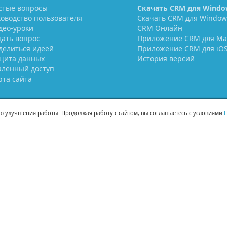
стые вопросы
Скачать CRM для Windo
ководство пользователя
Скачать CRM для Window
део-уроки
CRM Онлайн
дать вопрос
Приложение CRM для Ma
делиться идеей
Приложение CRM для iO
щита данных
История версий
аленный доступ
рта сайта
ью улучшения работы. Продолжая работу с сайтом, вы соглашаетесь с условиями
П
МЫ В СОЦСЕТЯХ
-02
-02
Поделиться