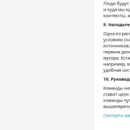
Люди будут 
и куда мы и
контексты, 
9. Наладьте
Одна из рас
условиях (н
источников.
первым дел
мусора. Кст
например, в
удобная си
10. Руково
Команды неи
ставит цели
команды пу
вышеперечи
Смотреть ма