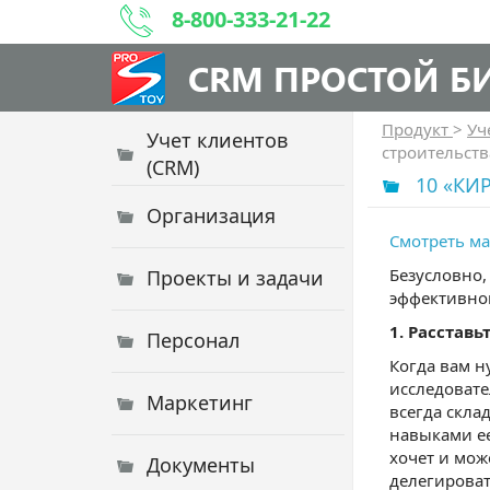
8-800-333-21-22
CRM ПРОСТОЙ Б
Продукт
>
Уч
Учет клиентов
строительст
(CRM)
10 «К
Организация
Смотреть ма
Безусловно,
Проекты и задачи
эффективной
1. Расстав
Персонал
Когда вам н
исследовате
Маркетинг
всегда скла
навыками ее
хочет и мож
Документы
делегирова