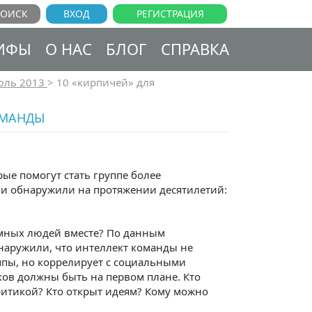
ВХОД
РЕГИСТРАЦИЯ
ИФЫ
О НАС
БЛОГ
СПРАВКА
юль 2013
>
10 «кирпичей» для
ОМАНДЫ
рые помогут стать группе более
оги обнаружили на протяжении десятилетий:
умных людей вместе? По данным
обнаружили, что интеллект команды не
уппы, но коррелирует с социальными
ков должны быть на первом плане. Кто
критикой? Кто открыт идеям? Кому можно