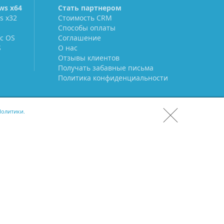
ws х64
Стать партнером
s х32
Стоимость CRM
Способы оплаты
c OS
Соглашение
S
О нас
Отзывы клиентов
Получать забавные письма
Политика конфиденциальности
олитики.
СКАЧАТЬ CRM