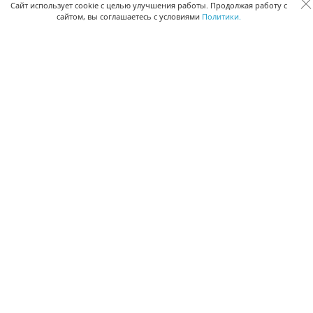
Сквозная аналитика бизнеса
Сайт использует cookie с целью улучшения работы. Продолжая работу с
сайтом, вы соглашаетесь с условиями
Политики.
Управление персоналом
Управление проектами
Документооборот
Управление складом и бухгалтерия
ПОМОЩЬ
Частые вопросы
Руководство пользователя
Видео-уроки
Задать вопрос
Поделиться идеей
Защита данных
Удаленный доступ
Карта сайта
ВЕРСИИ ПРОГРАММЫ
Скачать CRM для Windows х64
Скачать CRM для Windows х32
CRM Онлайн
Приложение CRM для Mac OS