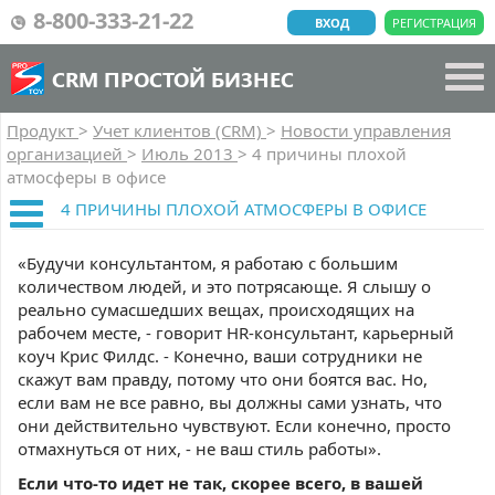
8-800-333-21-22
ВХОД
РЕГИСТРАЦИЯ
CRM ПРОСТОЙ БИЗНЕС
Продукт
>
Учет клиентов (CRM)
>
Новости управления
организацией
>
Июль 2013
>
4 причины плохой
атмосферы в офисе
4 ПРИЧИНЫ ПЛОХОЙ АТМОСФЕРЫ В ОФИСЕ
«Будучи консультантом, я работаю с большим
количеством людей, и это потрясающе. Я слышу о
реально сумасшедших вещах, происходящих на
рабочем месте, - говорит HR-консультант, карьерный
коуч Крис Филдс. - Конечно, ваши сотрудники не
скажут вам правду, потому что они боятся вас. Но,
если вам не все равно, вы должны сами узнать, что
они действительно чувствуют. Если конечно, просто
отмахнуться от них, - не ваш стиль работы».
Если что-то идет не так, скорее всего, в вашей