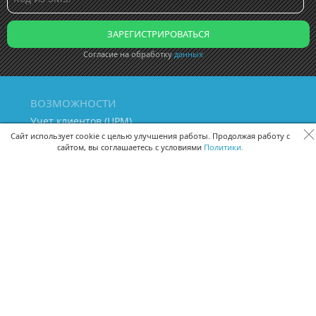
Согласие на обработку
данных
ВОЗМОЖНОСТИ
Учет клиентов (ЦРМ)
Сквозная аналитика бизнеса
Сайт использует cookie с целью улучшения работы. Продолжая работу с
сайтом, вы соглашаетесь с условиями
Политики.
Управление персоналом
Управление проектами
Документооборот
Управление складом и бухгалтерия
ПОМОЩЬ
Частые вопросы
Руководство пользователя
Видео-уроки
Задать вопрос
Поделиться идеей
Защита данных