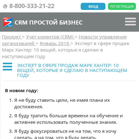
8-800-333-21-22
ВХОД
РЕГИСТРАЦИЯ
CRM ПРОСТОЙ БИЗНЕС
Продукт
>
Учет клиентов (CRM)
>
Новости управления
организацией
>
Январь 2016
>
Эксперт в сфере продаж
Марк Хантер: 10 вещей, которые я сделаю в
наступающем году
ЭКСПЕРТ В СФЕРЕ ПРОДАЖ МАРК ХАНТЕР: 10
ВЕЩЕЙ, КОТОРЫЕ Я СДЕЛАЮ В НАСТУПАЮЩЕМ
ГОДУ
В новом году:
Я не буду ставить цели, не имея плана их
достижения.
Я буду тратить больше времени на обучение и
активнее использовать полученные знания.
Я буду фокусироваться не на том, что я хочу
сделать, а на том, что я буду делать.