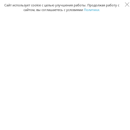
Сквозная аналитика бизнеса
Сайт использует cookie с целью улучшения работы. Продолжая работу с
сайтом, вы соглашаетесь с условиями
Политики.
Управление персоналом
Управление проектами
Документооборот
Управление складом и бухгалтерия
ПОМОЩЬ
Частые вопросы
Руководство пользователя
Видео-уроки
Задать вопрос
Поделиться идеей
Защита данных
Удаленный доступ
Карта сайта
ВЕРСИИ ПРОГРАММЫ
Скачать CRM для Windows х64
Скачать CRM для Windows х32
CRM Онлайн
Приложение CRM для Mac OS