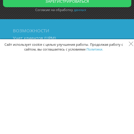
Согласие на обработку
данных
ВОЗМОЖНОСТИ
Учет клиентов (ЦРМ)
Сквозная аналитика бизнеса
Сайт использует cookie с целью улучшения работы. Продолжая работу с
сайтом, вы соглашаетесь с условиями
Политики.
Управление персоналом
Управление проектами
Документооборот
Управление складом и бухгалтерия
ПОМОЩЬ
Частые вопросы
Руководство пользователя
Видео-уроки
Задать вопрос
Поделиться идеей
Защита данных
Удаленный доступ
Карта сайта