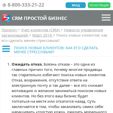
8-800-333-21-22
ВХОД
РЕГИСТРАЦИЯ
CRM ПРОСТОЙ БИЗНЕС
Продукт
>
Учет клиентов (CRM)
>
Новости управления
организацией
>
Март 2016
>
Поиск новых клиентов: как
его сделать менее стрессовым?
ПОИСК НОВЫХ КЛИЕНТОВ: КАК ЕГО СДЕЛАТЬ
МЕНЕЕ СТРЕССОВЫМ?
Ожидать отказ.
Боязнь отказа – это одна из
главных причин того, почему многие продавцы
так старательно избегают поиска новых клиентов.
Отказ, возражения, отсутствие ответа на
электронную почту и так далее – все это снижает
мотивацию и желание заниматься поиском новых
клиентов. Но без этого ваш бизнес будет
топтаться на месте или откатится назад. Суть
заключается в том, чтобы закаливать самих себя:
наращивать «толстую кожу», ожидать морального