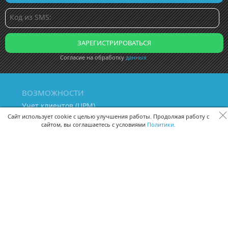
Согласие на обработку
данных
ВОЗМОЖНОСТИ
Учет клиентов (ЦРМ)
Сквозная аналитика бизнеса
Сайт использует cookie с целью улучшения работы. Продолжая работу с
сайтом, вы соглашаетесь с условиями
Политики.
Управление персоналом
Управление проектами
Документооборот
Управление складом и бухгалтерия
ПОМОЩЬ
Частые вопросы
Руководство пользователя
Видео-уроки
Задать вопрос