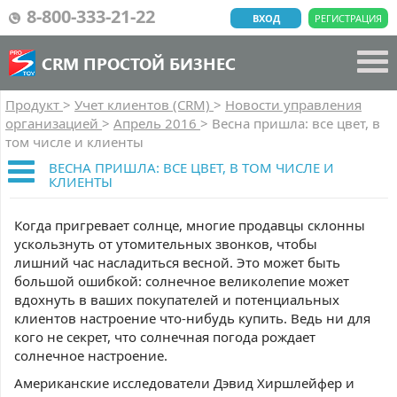
8-800-333-21-22
ВХОД
РЕГИСТРАЦИЯ
CRM ПРОСТОЙ БИЗНЕС
Продукт
>
Учет клиентов (CRM)
>
Новости управления
организацией
>
Апрель 2016
>
Весна пришла: все цвет, в
том числе и клиенты
ВЕСНА ПРИШЛА: ВСЕ ЦВЕТ, В ТОМ ЧИСЛЕ И
КЛИЕНТЫ
Когда пригревает солнце, многие продавцы склонны
ускользнуть от утомительных звонков, чтобы
лишний час насладиться весной. Это может быть
большой ошибкой: солнечное великолепие может
вдохнуть в ваших покупателей и потенциальных
клиентов настроение что-нибудь купить. Ведь ни для
кого не секрет, что солнечная погода рождает
солнечное настроение.
Американские исследователи Дэвид Хиршлейфер и