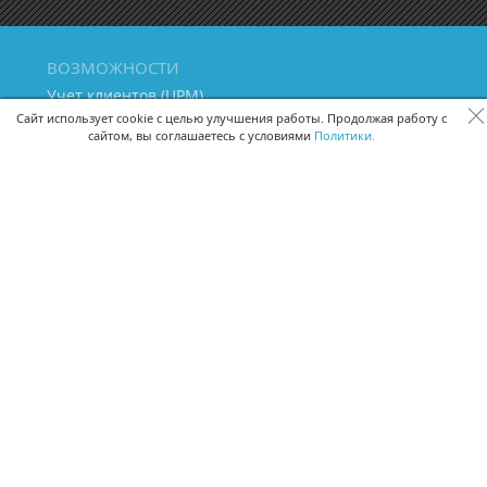
ВОЗМОЖНОСТИ
Учет клиентов (ЦРМ)
Сквозная аналитика бизнеса
Сайт использует cookie с целью улучшения работы. Продолжая работу с
сайтом, вы соглашаетесь с условиями
Политики.
Управление персоналом
Управление проектами
Документооборот
Управление складом и бухгалтерия
ПОМОЩЬ
Частые вопросы
Руководство пользователя
Видео-уроки
Задать вопрос
Поделиться идеей
Защита данных
Удаленный доступ
Карта сайта