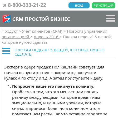
8-800-333-21-22
ВХОД
РЕГИСТРАЦИЯ
CRM ПРОСТОЙ БИЗНЕС
Продукт
>
Учет клиентов (CRM)
>
Новости управления
организацией
>
Апрель 2016
>
Плохая неделя? 5 вещей,
которые нужно сделать
ПЛОХАЯ НЕДЕЛЯ? 5 ВЕЩЕЙ, КОТОРЫЕ НУЖНО
СДЕЛАТЬ
Эксперт в сфере продаж Пол Каштайн советует: для
начала выпустите гнев – покричите, постучите
кулаком по столу и т.д. А затем приступайте к делу.
Попросите ваше эго покинуть комнату.
Проблема в том, что эго мешает нам понять
разницу между вещами, которые вредят нам
эмоционально, и ценными уроками, которые
сначала приносят боль, но в конечном итоге
помогают нам расти. Так что оставьте свое эго за