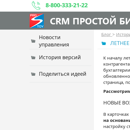
8-800-333-21-22
CRM ПРОСТОЙ Б
Блог
>
Истор
Новости
ЛЕТНЕЕ
управления
История версий
К началу ле
контрагента
бухгалтерии
Поделиться идеей
обновленн
страница, п
Рассмотри
НОВЫЕ ВО
В карточках
на основан
настройку с