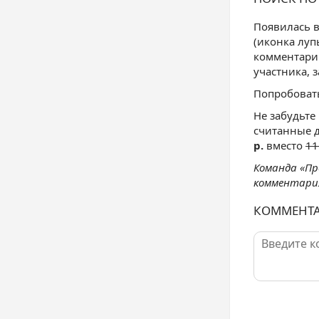
Появилась в
(иконка луп
комментарий
участника, 
Попробоват
Не забудьте
считанные 
р.
вместо
11
Команда «Пр
комментария
КОММЕНТ