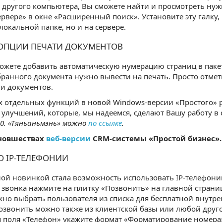
 другого компьютера, Вы сможете найти и просмотреть ну
ервере» в окне «Расширенный поиск». Установите эту галку,
 локальной папке, но и на сервере.
ОПЦИИ ПЕЧАТИ ДОКУМЕНТОВ
ожете добавить автоматическую нумерацию страниц в пакет 
ранного документа нужно вывести на печать. Просто отмет
ти документов.
 отдельных функций в новой Windows-версии «Простого» 
 улучшений, которые, мы надеемся, сделают Вашу работу в
1.0. «Тяньаньмэнь» можно
по ссылке
.
 новшествах
веб-версии
CRM-системы «Простой бизнес».
О IP-ТЕЛЕФОНИИ
ой новинкой стала возможность использовать IP-телефонию 
звонка нажмите на плитку «Позвонить» на главной страниц
но выбрать пользователя из списка для бесплатной внутр
озвонить можно также из клиентской базы или любой друго
 поля «Телефон» укажите формат «Форматирование номера