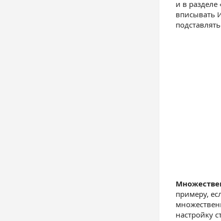
и в разделе
вписывать И
подставлять
Множествен
примеру, ес
множественн
настройку с