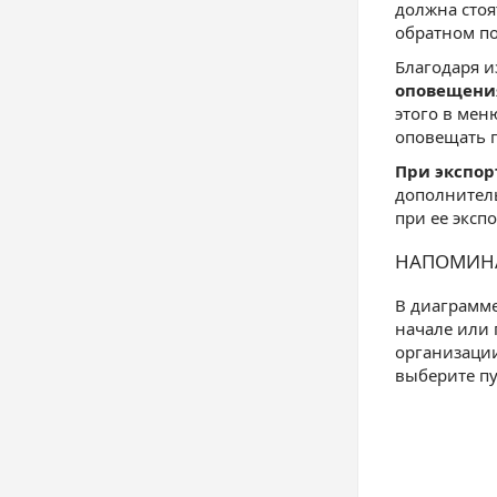
должна стоя
обратном по
Благодаря и
оповещения
этого в мен
оповещать 
При экспор
дополнитель
при ее экспо
НАПОМИНА
В диаграмме
начале или 
организации
выберите пу