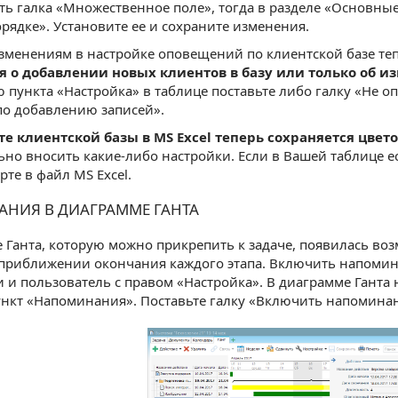
ть галка «Множественное поле», тогда в разделе «Основные
рядке». Установите ее и сохраните изменения.
зменениям в настройке оповещений по клиентской базе те
 о добавлении новых клиентов в базу или только об из
ю пункта «Настройка» в таблице поставьте либо галку «Не 
по добавлению записей».
те клиентской базы в MS Excel теперь сохраняется цвет
но вносить какие-либо настройки. Если в Вашей таблице е
рте в файл MS Excel.
НИЯ В ДИАГРАММЕ ГАНТА
 Ганта, которую можно прикрепить к задаче, появилась во
приближении окончания каждого этапа. Включить напомин
 и пользователь с правом «Настройка». В диаграмме Ганта
нкт «Напоминания». Поставьте галку «Включить напоминани