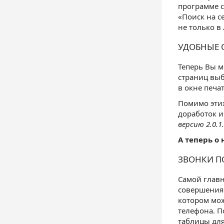
программе с
«Поиск на с
не только в
УДОБНЫЕ 
Теперь Вы м
страниц выб
в окне печа
Помимо этих
доработок и
версию 2.0.
А теперь о
ЗВОНКИ П
Самой главн
совершения 
котором мож
телефона. П
таблицы для