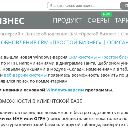
ИЗНЕС
ПРОДУКТ
СФЕРЫ
ТАР
ия версий
>
Летнее обновление CRM «Простой бизнес» | О
 ОБНОВЛЕНИЕ CRM «ПРОСТОЙ БИЗНЕС» | ОПИС
та вышла новая Windows-версия
CRM-системы «Простой биз
 по ИНН, напоминаниями в диаграмме Ганта, шаблоном уни
, новыми функциями в модуле «Склад», изменениями в табл
ой
веб-версии системы
появилась возможность звонить по I
оявился поиск по комментариям.
м новинки основной
Windows-версии
программы.
ЗМОЖНОСТИ В КЛИЕНТСКОЙ БАЗЕ
 клиентов появилась возможность быстро подставлять в д
ии их ИНН или ОГРН
(поиск осуществляется пока только по
труктуры клиентской базы или другой таблицы, выберите п