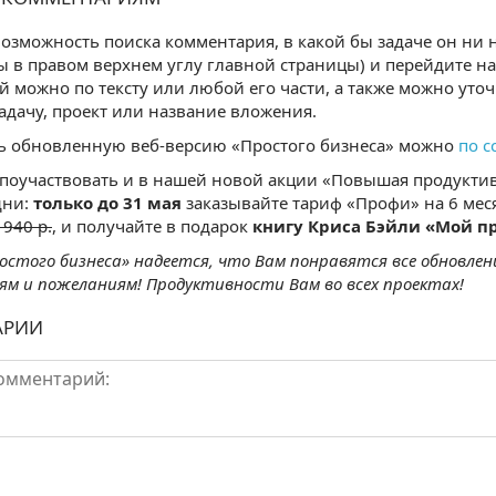
озможность поиска комментария, в какой бы задаче он ни н
ы в правом верхнем углу главной страницы) и перейдите н
 можно по тексту или любой его части, а также можно уто
задачу, проект или название вложения.
ь обновленную веб-версию «Простого бизнеса» можно
по с
 поучаствовать и в нашей новой акции «Повышая продуктив
дни:
только до 31 мая
заказывайте тариф «Профи» на 6 ме
 940 р.
, и получайте в подарок
книгу Криса Бэйли «Мой п
остого бизнеса» надеется, что Вам понравятся все обновле
м и пожеланиям! Продуктивности Вам во всех проектах!
АРИИ