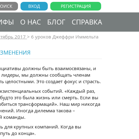
ВХОД
РЕГИСТРАЦИЯ
ИФЫ
О НАС
БЛОГ
СПРАВКА
тябрь 2017
>
6 уроков Джеффри Иммельта
ИЗМЕНЕНИЯ
ициативы должны быть взаимосвязаны, и
Как лидеры, мы должны сообщать членам
 целостными. Это создает фокус и страсть.
экзистенциальных событий. «Каждый раз,
будто это была жизнь или смерть. Если вы
добиться трансформаций». Наш мир никогда
нений. Иногда дилемма такова –
й команды.
ть для крупных компаний. Когда вы
уть до конца».