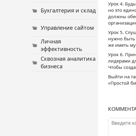
Урок 4. Буд
Бухгалтерия и склад
но это един
должны обес
организацию
Управление сайтом
Урок 5. Слу
нужно быть 
Личная
же иметь му
эффективность
Урок 6. При
Сквозная аналитика
лидерами дл
бизнеса
Чтобы созда
Выйти на т
«Простой би
КОММЕНТ