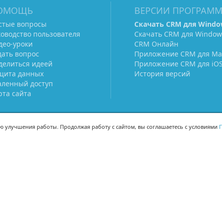
ОМОЩЬ
ВЕРСИИ ПРОГРАМ
стые вопросы
Скачать CRM для Windo
ководство пользователя
Скачать CRM для Window
део-уроки
CRM Онлайн
дать вопрос
Приложение CRM для Ma
делиться идеей
Приложение CRM для iO
щита данных
История версий
аленный доступ
рта сайта
ью улучшения работы. Продолжая работу с сайтом, вы соглашаетесь с условиями
П
МЫ В СОЦСЕТЯХ
-02
-02