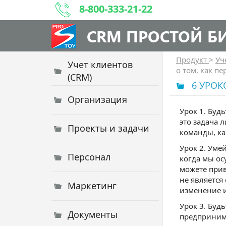
8-800-333-21-22
CRM ПРОСТОЙ Б
Продукт
>
Уч
Учет клиентов
о том, как п
(CRM)
6 УРОК
Организация
Урок 1. Бу
это задача 
Проекты и задачи
команды, ка
Урок 2. Уме
Персонал
когда мы ос
можете прив
не является
Маркетинг
изменение и
Урок 3. Буд
Документы
предпринима