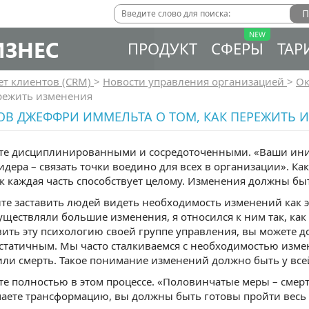
ИЗНЕС
ПРОДУКТ
СФЕРЫ
ТАР
ет клиентов (CRM)
>
Новости управления организацией
>
Ок
ережить изменения
ОВ ДЖЕФФРИ ИММЕЛЬТА О ТОМ, КАК ПЕРЕЖИТЬ 
дьте дисциплинированными и сосредоточенными. «Ваши ин
лидера – связать точки воедино для всех в организации». 
к каждая часть способствует целому. Изменения должны быть
йте заставить людей видеть необходимость изменений как 
уществляли большие изменения, я относился к ним так, как 
ить эту психологию своей группе управления, вы можете 
 статичным. Мы часто сталкиваемся с необходимостью изме
ли смерть. Такое понимание изменений должно быть у все
ьте полностью в этом процессе. «Половинчатые меры – смер
ете трансформацию, вы должны быть готовы пройти весь п