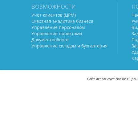
ВОЗМОЖНОСТИ
П
Учет клиентов (ЦРМ)
Ча
Сквозная аналитика бизнеса
Ру
Управление персоналом
Ви
Управление проектами
За
Документооборот
По
Управление складом и бухгалтерия
За
Уд
Ка
Сайт использует cookie с цел
СВЯЖИТЕСЬ С НАМИ
8 (800) 333-21-22
+7 (495) 233-02
8 (499) 110-21-22
+7 (985) 233-02