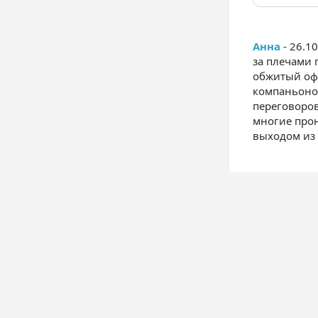
Анна
- 26.1
за плечами 
обжитый офи
компаньоном
переговоров
многие прон
выходом из 