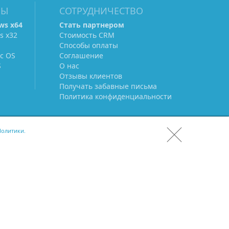
МЫ
СОТРУДНИЧЕСТВО
ws х64
Стать партнером
s х32
Стоимость CRM
Способы оплаты
c OS
Соглашение
S
О нас
Отзывы клиентов
Получать забавные письма
Политика конфиденциальности
олитики.
СКАЧАТЬ CRM