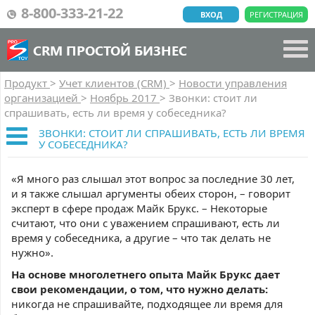
8-800-333-21-22
ВХОД
РЕГИСТРАЦИЯ
CRM ПРОСТОЙ БИЗНЕС
Продукт
>
Учет клиентов (CRM)
>
Новости управления
организацией
>
Ноябрь 2017
>
Звонки: стоит ли
спрашивать, есть ли время у собеседника?
ЗВОНКИ: СТОИТ ЛИ СПРАШИВАТЬ, ЕСТЬ ЛИ ВРЕМЯ
У СОБЕСЕДНИКА?
«Я много раз слышал этот вопрос за последние 30 лет,
и я также слышал аргументы обеих сторон, – говорит
эксперт в сфере продаж Майк Брукс. – Некоторые
считают, что они с уважением спрашивают, есть ли
время у собеседника, а другие – что так делать не
нужно».
На основе многолетнего опыта Майк Брукс дает
свои рекомендации, о том, что нужно делать:
никогда не спрашивайте, подходящее ли время для