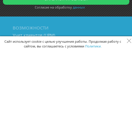
Согласие на обработку
данных
ВОЗМОЖНОСТИ
Учет клиентов (ЦРМ)
Сквозная аналитика бизнеса
Сайт использует cookie с целью улучшения работы. Продолжая работу с
сайтом, вы соглашаетесь с условиями
Политики.
Управление персоналом
Управление проектами
Документооборот
Управление складом и бухгалтерия
ПОМОЩЬ
Частые вопросы
Руководство пользователя
Видео-уроки
Задать вопрос
Поделиться идеей
Защита данных
Удаленный доступ
Карта сайта