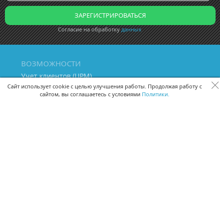
Согласие на обработку
данных
ВОЗМОЖНОСТИ
Учет клиентов (ЦРМ)
Сквозная аналитика бизнеса
Сайт использует cookie с целью улучшения работы. Продолжая работу с
сайтом, вы соглашаетесь с условиями
Политики.
Управление персоналом
Управление проектами
Документооборот
Управление складом и бухгалтерия
ПОМОЩЬ
Частые вопросы
Руководство пользователя
Видео-уроки
Задать вопрос
Поделиться идеей
Защита данных