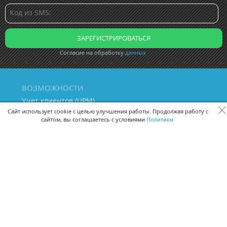
Согласие на обработку
данных
ВОЗМОЖНОСТИ
Учет клиентов (ЦРМ)
Сквозная аналитика бизнеса
Сайт использует cookie с целью улучшения работы. Продолжая работу с
сайтом, вы соглашаетесь с условиями
Политики.
Управление персоналом
Управление проектами
Документооборот
Управление складом и бухгалтерия
ПОМОЩЬ
Частые вопросы
Руководство пользователя
Видео-уроки
Задать вопрос