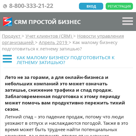
8-800-333-21-22
ВХОД
РЕГИСТРАЦИЯ
CRM ПРОСТОЙ БИЗНЕС
Продукт
>
Учет клиентов (CRM)
>
Новости управления
организацией
>
Апрель 2019
>
Как малому бизнесу
подготовиться к летнему затишью?
КАК МАЛОМУ БИЗНЕСУ ПОДГОТОВИТЬСЯ К
ЛЕТНЕМУ ЗАТИШЬЮ?
Лето не за горами, а для онлайн-бизнеса и
небольших компаний это может означать
затишье, снижение трафика и спад продаж.
Заблаговременная подготовка к этому периоду
может помочь вам продуктивно пережить тихий
сезон.
Летний спад – это падение продаж, потому что люди
уезжают в отпуск и наслаждаются погодой. Также в это
время может быть труднее найти потенциальных
клиентов, да и получить отклик от нынешних