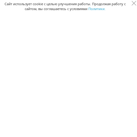
Сквозная аналитика бизнеса
Сайт использует cookie с целью улучшения работы. Продолжая работу с
сайтом, вы соглашаетесь с условиями
Политики.
Управление персоналом
Управление проектами
Документооборот
Управление складом и бухгалтерия
ПОМОЩЬ
Частые вопросы
Руководство пользователя
Видео-уроки
Задать вопрос
Поделиться идеей
Защита данных
Удаленный доступ
Карта сайта
ВЕРСИИ ПРОГРАММЫ
Скачать CRM для Windows х64
Скачать CRM для Windows х32
CRM Онлайн
Приложение CRM для Mac OS