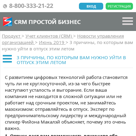
8-800-333-21-22
ВХОД
РЕГИСТРАЦИЯ
CRM ПРОСТОЙ БИЗНЕС
Продукт
>
Учет клиентов (CRM)
>
Новости управления
организацией
>
Июнь 2019
>
3 причины, по которым вам
нужно уйти в отпуск этим летом
3 ПРИЧИНЫ, ПО КОТОРЫМ ВАМ НУЖНО УЙТИ В
ОТПУСК ЭТИМ ЛЕТОМ
С развитием цифровых технологий работа становится
чуть ли не круглосуточной, из-за чего быстрее
наступают усталость и выгорание. Если ваша
компания не находится в сложной ситуации или не
работает над срочным проектом, не занимайтесь
мазохизмом: отправляйтесь в отпуск. Эксперт по
предпринимательскому лидерству и международный
спикер Фийона Макалэй объясняет, почему это очень
важно.
1. Отпуск даст вам возможность вдумчиво обо