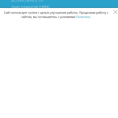
ВОЗМОЖНОСТИ
Учет клиентов (ЦРМ)
Сквозная аналитика бизнеса
Сайт использует cookie с целью улучшения работы. Продолжая работу с
сайтом, вы соглашаетесь с условиями
Политики.
Управление персоналом
Управление проектами
Документооборот
Управление складом и бухгалтерия
ПОМОЩЬ
Частые вопросы
Руководство пользователя
Видео-уроки
Задать вопрос
Поделиться идеей
Защита данных
Удаленный доступ
Карта сайта
ВЕРСИИ ПРОГРАММЫ
Скачать CRM для Windows х64
Скачать CRM для Windows х32