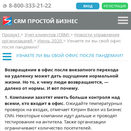
8-800-333-21-22
ВХОД
РЕГИСТРАЦИЯ
CRM ПРОСТОЙ БИЗНЕС
Продукт
>
Учет клиентов (CRM)
>
Новости управления
организацией
>
Июнь 2020
>
Узнаете ли вы свой офис
после пандемии?
УЗНАЕТЕ ЛИ ВЫ СВОЙ ОФИС ПОСЛЕ ПАНДЕМИИ?
Возвращение в офис после внезапного перехода
на удаленку может дать ощущение нормальной
жизни. Но то, к чему люди возвращаются, —
далеко от нормы. И вот почему.
1. Компании захотят иметь больше контроля над
всеми, кто входит в офис.
Ожидайте температурных
проверок на входах, отмечает Кэтрин Васел из Бизнес
CNN. Некоторые компании идут дальше и проводят
тестирование на антитела. Также организации
ограничивают количество посетителей.