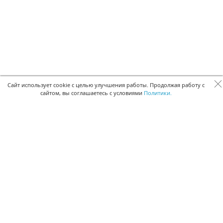
Сайт использует cookie с целью улучшения работы. Продолжая работу с
сайтом, вы соглашаетесь с условиями
Политики.
БЫСТРАЯ РЕГИСТРАЦИЯ В БЕСПЛАТНОЙ CRM
Для получения кода подтверждения