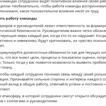
командах сотрудники видят позитивное влияние своей раб
целом. Необязательно, чтобы работа команды воспринимал
понимали, какое положительное влияние несёт их труд.
ть работу команды
джеров и руководителей лежит ответственность за формир
гической безопасности. Руководителям важно четко обозн
твующие меры каждый раз, когда кто-то их нарушает. Когда 
ктивно и невежливо, будут критиковать, их чувство психо
ет.
ормулируйте должностные обязанности как для текущих опе
сь, что все знают цели, процессы и показатели оценки, поп
в. Только тогда у вас появится возможность выявить пробе
 плану.
чтобы каждый сотрудник понимал связь между своей ролью
ации. Признавайте сильные стороны и интересы каждого со
ный вклад в общую работу, отмечайте успехи и постоянно 
отают.
е атмосферу, в которой сотрудники смогут открыто обсужда
ов с коллегами и руководителем.