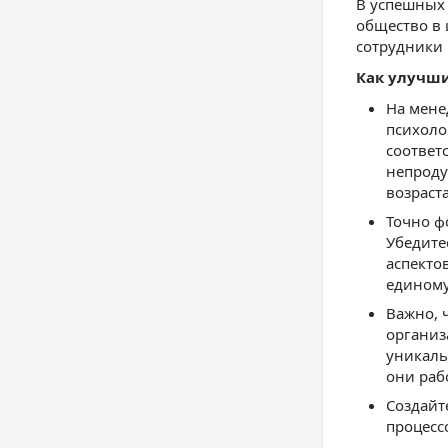
В успешных 
общество в 
сотрудники 
Как улучши
На мене
психоло
соответс
непроду
возраста
Точно ф
Убедите
аспекто
единому
Важно, 
организ
уникаль
они раб
Создайт
процесс