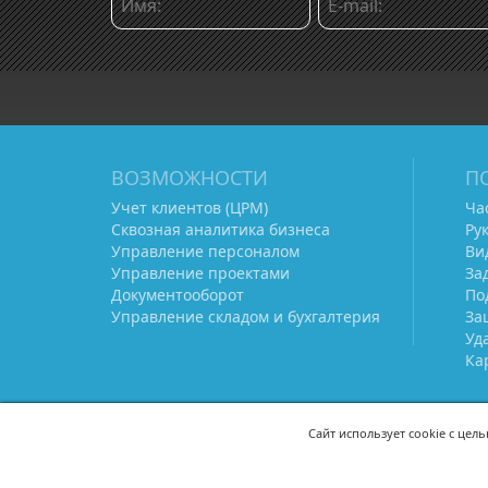
ВОЗМОЖНОСТИ
П
Учет клиентов (ЦРМ)
Ча
Сквозная аналитика бизнеса
Ру
Управление персоналом
Ви
Управление проектами
За
Документооборот
По
Управление складом и бухгалтерия
За
Уд
Ка
Сайт использует cookie с цел