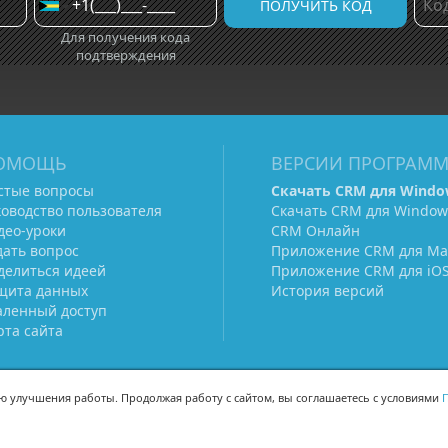
Для получения кода
подтверждения
ОМОЩЬ
ВЕРСИИ ПРОГРАМ
стые вопросы
Скачать CRM для Windo
ководство пользователя
Скачать CRM для Window
део-уроки
CRM Онлайн
дать вопрос
Приложение CRM для Ma
делиться идеей
Приложение CRM для iO
щита данных
История версий
аленный доступ
рта сайта
ью улучшения работы. Продолжая работу с сайтом, вы соглашаетесь с условиями
П