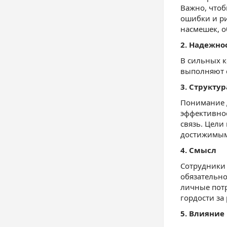
Важно, чтоб
ошибки и ри
насмешек, 
2. Надежно
В сильных 
выполняют с
3. Структур
Понимание д
эффективнос
связь. Цели
достижимы
4. Смысл
Сотрудники 
обязательно
личные потр
гордости за
5. Влияние