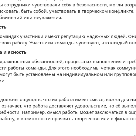
ы сотрудники чувствовали себя в безопасности, могли возр
сковать, быть собой, участвовать в творческом конфликте,
обвинений или неуважения.
сть
командах участники имеют репутацию надежных людей. Он
вою работу. Участники команды чувствуют, что каждый вно
а и ясность
олжностных обязанностей, процесса их выполнения и треб
ти работы команды. Для этого необходимы четкая коммуни
 могут быть установлены на индивидуальном или группов
ми.
должны ощущать, что их работа имеет смысл, важна для ни
 означает, что работа доставляет удовольствие, но её вып
ебности. Например, смысл работы может заключаться в ощущ
 работу, в возможности проявить творчество или в финансо