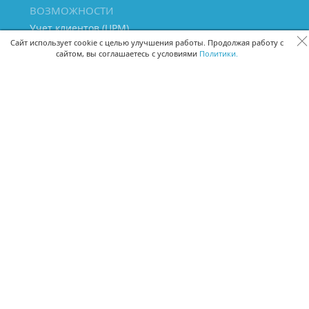
ВОЗМОЖНОСТИ
Учет клиентов (ЦРМ)
Сквозная аналитика бизнеса
Сайт использует cookie с целью улучшения работы. Продолжая работу с
сайтом, вы соглашаетесь с условиями
Политики.
Управление персоналом
Управление проектами
Документооборот
Управление складом и бухгалтерия
ПОМОЩЬ
Частые вопросы
Руководство пользователя
Видео-уроки
Задать вопрос
Поделиться идеей
Защита данных
Удаленный доступ
Карта сайта
ВЕРСИИ ПРОГРАММЫ
Скачать CRM для Windows х64