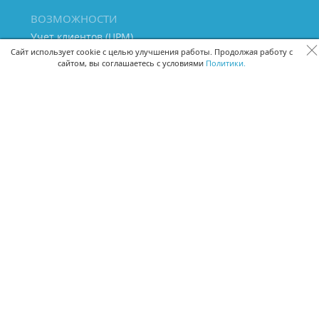
ВОЗМОЖНОСТИ
Учет клиентов (ЦРМ)
Сквозная аналитика бизнеса
Сайт использует cookie с целью улучшения работы. Продолжая работу с
сайтом, вы соглашаетесь с условиями
Политики.
Управление персоналом
Управление проектами
Документооборот
Управление складом и бухгалтерия
ПОМОЩЬ
Частые вопросы
Руководство пользователя
Видео-уроки
Задать вопрос
Поделиться идеей
Защита данных
Удаленный доступ
Карта сайта
ВЕРСИИ ПРОГРАММЫ
Скачать CRM для Windows х64