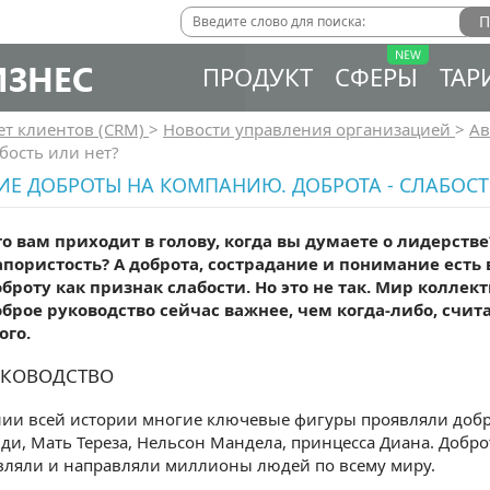
ИЗНЕС
ПРОДУКТ
СФЕРЫ
ТАР
ет клиентов (CRM)
>
Новости управления организацией
>
Ав
абость или нет?
Е ДОБРОТЫ НА КОМПАНИЮ. ДОБРОТА - СЛАБОСТ
о вам приходит в голову, когда вы думаете о лидерстве
апористость? А доброта, сострадание и понимание есть
оброту как признак слабости. Но это не так. Мир колле
оброе руководство сейчас важнее, чем когда-либо, счит
ого.
УКОВОДСТВО
ии всей истории многие ключевые фигуры проявляли добр
ди, Мать Тереза, Нельсон Мандела, принцесса Диана. Добр
вляли и направляли миллионы людей по всему миру.