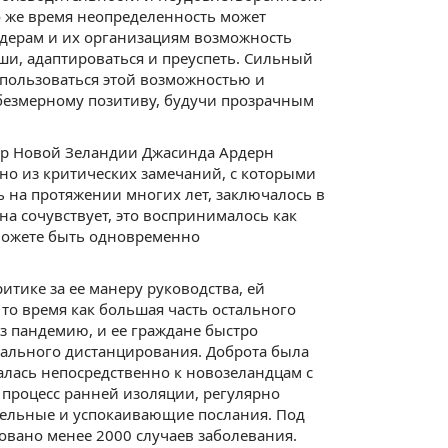
о же время неопределенность может
идерам и их организациям возможность
и, адаптироваться и преуспеть. Сильный
пользоваться этой возможностью и
безмерному позитиву, будучи прозрачным
р Новой Зеландии Джасинда Ардерн
дно из критических замечаний, с которыми
ь на протяжении многих лет, заключалось в
на сочувствует, это воспринималось как
е можете быть одновременно
итике за ее манеру руководства, ей
 то время как большая часть остального
з пандемию, и ее граждане быстро
иального дистанцирования. Доброта была
лась непосредственно к новозеландцам с
в процесс ранней изоляции, регулярно
тельные и успокаивающие послания. Под
овано менее 2000 случаев заболевания.