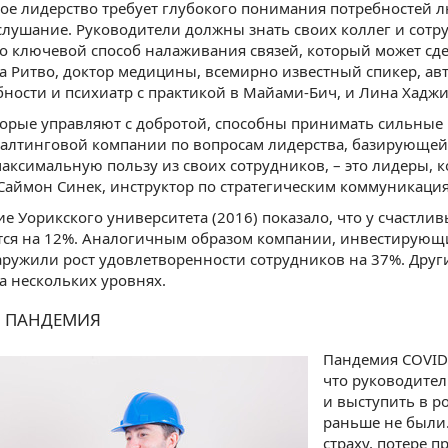
ое лидерство требует глубокого понимания потребностей 
слушание. Руководители должны знать своих коллег и сотр
то ключевой способ налаживания связей, который может сд
ва Ритво, доктор медицины, всемирно известный спикер, авт
ности и психиатр с практикой в Майами-Бич, и Лина Хаджи
орые управляют с добротой, способны принимать сильные 
нсалтинговой компании по вопросам лидерства, базирующе
аксимальную пользу из своих сотрудников, – это лидеры, к
Саймон Синек, инструктор по стратегическим коммуникаци
е Уорикского университета (2016) показало, что у счастли
ся на 12%. Аналогичным образом компании, инвестирующие
аружили рост удовлетворенности сотрудников на 37%. Друг
а нескольких уровнях.
И ПАНДЕМИЯ
Пандемия COVID-
что руководите
и выступить в р
раньше не были.
страху, потере 