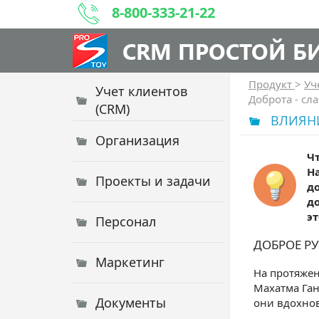
8-800-333-21-22
CRM ПРОСТОЙ Б
Продукт
>
Уч
Учет клиентов
Доброта - сл
(CRM)
ВЛИЯНИ
Организация
Чт
Н
Проекты и задачи
д
д
эт
Персонал
ДОБРОЕ Р
Маркетинг
На протяжен
Махатма Ган
Документы
они вдохно