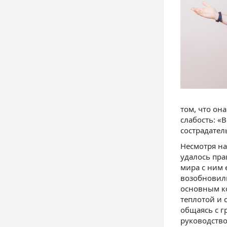
том, что он
слабость: «
сострадате
Несмотря на
удалось пра
мира с ним 
возобновили
основным ко
теплотой и 
общаясь с г
руководство