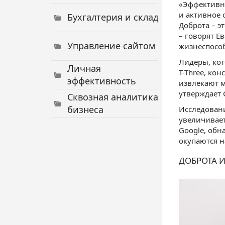
«Эффективн
и активное 
Бухгалтерия и склад
Доброта – э
– говорят Е
Управление сайтом
жизнеспособ
Лидеры, кот
Личная
T-Three, ко
эффективность
извлекают м
утверждает 
Сквозная аналитика
бизнеса
Исследовани
увеличивает
Google, обн
окупаются н
ДОБРОТА 