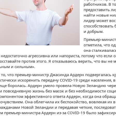
работников. В т
предоставить л
найти новые ниш
лидер может вос
способствовать 
и добрым.
Премьер-минист
отметила, что о
она сталкивалас
а недостаточно агрессивна или напориста, потому что если о
Восставайте против этого. Я отказываюсь верить, что вы н
льным и сильным».
 то, что премьер-министр Джасинда Ардерн подвергалась кр
ктически искоренить передачу COVID-19 среди населения, в
еще боролась. Ардерн умело провела Новую Зеландию чере
 повседневную жизнь без масок и без необходимости соц
мпонентом эффективного ответа Ардерн, когда она обраща
сочувствием. Она облегчила их беспокойство, вовлекая их 
ражданами Новой Зеландии и передавая четкие, последова
м премьер-министра Ардерн из-за COVID-19 было зафиксир