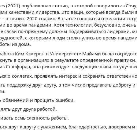
es (2021) опубликовал статью, в которой говорилось: «Сочу
и качествами лидерства. Это вещи, которые всегда были 
– в связи с 2020 годом». В статье говорится о желании со
 во время пандемии. Хотя технологии, безусловно, очень
ие связи по-прежнему должны поддерживаться лидерами, м
рудностей, с которыми люди столкнулись во время пандем
боты из дома.
работа Ким Кэмерон в Университете Майами была сосредот
кнуть в организациях в результате определенной практики.
з Стэнфорда, она рекомендует следующие шаги по улучше
ся о коллегах, проявлять интерес и сохранять ответственнос
ть поддержку друг другу, в том числе предлагать доброту и
ти.
ь обвинений и прощать ошибки.
лять друг друга работой.
ивать осмысленность работы.
ься друг к другу с уважением, благодарностью, доверием и