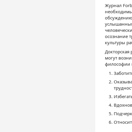
Журнал Forb
необходимым
обсуждению 
услышанными
человеческ
осознание т
культуры ра
Докторская 
могут возни
философии и
Заботить
Оказыва
труднос
Избегат
Вдохнов
Подчерк
Относит