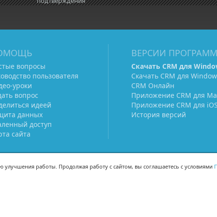
подтверждения
ОМОЩЬ
ВЕРСИИ ПРОГРАМ
стые вопросы
Скачать CRM для Windo
ководство пользователя
Скачать CRM для Window
део-уроки
CRM Онлайн
дать вопрос
Приложение CRM для Ma
делиться идеей
Приложение CRM для iO
щита данных
История версий
аленный доступ
рта сайта
ью улучшения работы. Продолжая работу с сайтом, вы соглашаетесь с условиями
П
МЫ В СОЦСЕТЯХ