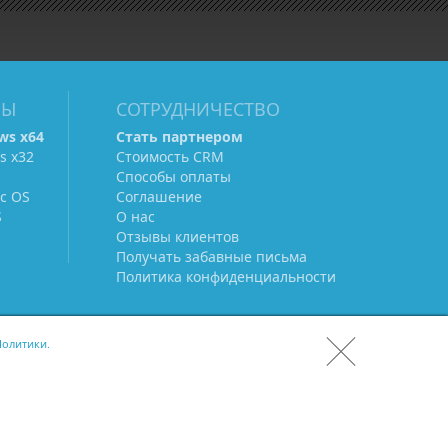
МЫ
СОТРУДНИЧЕСТВО
ws х64
Стать партнером
s х32
Стоимость CRM
Способы оплаты
c OS
Соглашение
S
О нас
Отзывы клиентов
Получать забавные письма
Политика конфиденциальности
олитики.
СКАЧАТЬ CRM