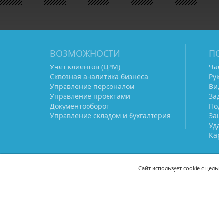
ВОЗМОЖНОСТИ
П
Учет клиентов (ЦРМ)
Ча
Сквозная аналитика бизнеса
Ру
Управление персоналом
Ви
Управление проектами
За
Документооборот
По
Управление складом и бухгалтерия
За
Уд
Ка
Сайт использует cookie с цел
СВЯЖИТЕСЬ С НАМИ