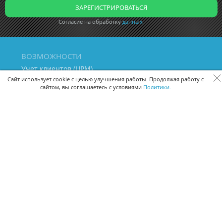
Согласие на обработку
данных
ВОЗМОЖНОСТИ
Учет клиентов (ЦРМ)
Сквозная аналитика бизнеса
Сайт использует cookie с целью улучшения работы. Продолжая работу с
сайтом, вы соглашаетесь с условиями
Политики.
Управление персоналом
Управление проектами
Документооборот
Управление складом и бухгалтерия
ПОМОЩЬ
Частые вопросы
Руководство пользователя
Видео-уроки
Задать вопрос
Поделиться идеей
Защита данных
Удаленный доступ