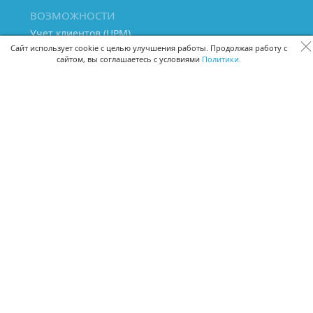
ВОЗМОЖНОСТИ
Учет клиентов (ЦРМ)
Сквозная аналитика бизнеса
Сайт использует cookie с целью улучшения работы. Продолжая работу с
сайтом, вы соглашаетесь с условиями
Политики.
Управление персоналом
Управление проектами
Документооборот
Управление складом и бухгалтерия
ПОМОЩЬ
Частые вопросы
Руководство пользователя
Видео-уроки
Задать вопрос
Поделиться идеей
Защита данных
Удаленный доступ
Карта сайта
ВЕРСИИ ПРОГРАММЫ
Скачать CRM для Windows х64