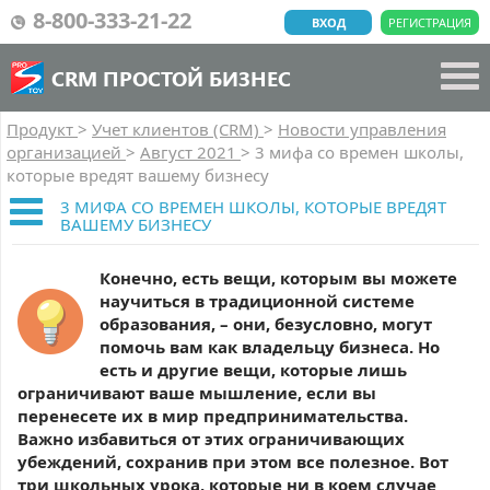
8-800-333-21-22
ВХОД
РЕГИСТРАЦИЯ
CRM ПРОСТОЙ БИЗНЕС
Продукт
>
Учет клиентов (CRM)
>
Новости управления
организацией
>
Август 2021
>
3 мифа со времен школы,
которые вредят вашему бизнесу
3 МИФА СО ВРЕМЕН ШКОЛЫ, КОТОРЫЕ ВРЕДЯТ
ВАШЕМУ БИЗНЕСУ
Конечно, есть вещи, которым вы можете
научиться в традиционной системе
образования, – они, безусловно, могут
помочь вам как владельцу бизнеса. Но
есть и другие вещи, которые лишь
ограничивают ваше мышление, если вы
перенесете их в мир предпринимательства.
Важно избавиться от этих ограничивающих
убеждений, сохранив при этом все полезное. Вот
три школьных урока, которые ни в коем случае