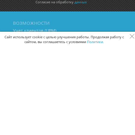
Согласие на обработку
данных
ВОЗМОЖНОСТИ
Учет клиентов (ЦРМ)
Сквозная аналитика бизнеса
Сайт использует cookie с целью улучшения работы. Продолжая работу с
сайтом, вы соглашаетесь с условиями
Политики.
Управление персоналом
Управление проектами
Документооборот
Управление складом и бухгалтерия
ПОМОЩЬ
Частые вопросы
Руководство пользователя
Видео-уроки
Задать вопрос
Поделиться идеей
Защита данных
Удаленный доступ
Карта сайта