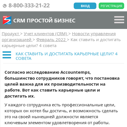
8-800-333-21-22
ВХОД
РЕГИСТРАЦИЯ
CRM ПРОСТОЙ БИЗНЕС
Продукт
>
Учет клиентов (CRM)
>
Новости управления
организацией
>
Февраль 2022
>
Как ставить и достигать
карьерные цели? 4 совета
КАК СТАВИТЬ И ДОСТИГАТЬ КАРЬЕРНЫЕ ЦЕЛИ? 4
СОВЕТА
Согласно исследованию Accountemps,
большинство сотрудников говорят, что постановка
целей важна для их производительности на
работе. Вот как ставить карьерные цели и
достигать их.
У каждого сотрудника есть профессиональные цели,
которых он хотел бы достичь, и возможность сделать
это на своей нынешней должности является
ключевым элементом удовлетворения от работы.