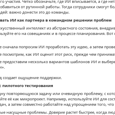
го участия. Четко обозначьте, где ИИ вписывается, а где не
избавиться от рутинной работы. Тогда сотрудники смогут 
дей: важно донести это до команды.
овать ИИ как партнера в командном решении проблем
кусственный интеллект из абстрактного состояния, внедр
льзуйте его на совещаниях и в процессе планирования. Во
е сначала попросим ИИ проработать эту идею, а затем пров
е посмотрим, как ИИ оценит этот риск, прежде чем принимат
е предоставим несколько вариантов шаблонов ИИ и выберем
и».
д создает ощущение поддержки.
 с пилотного тестирования
ну повторяющуюся задачу или очевидную проблему, с кото
йте её как микропроект. Например, используйте ИИ для сос
дач, а затем совместно работайте над упрощением того, что 
ые насущные проблемы. Доверие растет быстрее, когда люди