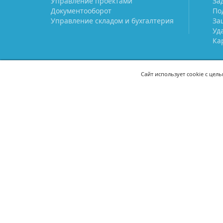
Управление проектами
За
Документооборот
По
Управление складом и бухгалтерия
За
Уд
Ка
Сайт использует cookie с цел
СВЯЖИТЕСЬ С НАМИ
8 (800) 333-21-22
+7 (495) 233-02
8 (499) 110-21-22
+7 (985) 233-02
mail@prostoy.ru
121205, г. Москва, территория
инновационного центра
«Сколково», ул. Нобеля, дом 5,