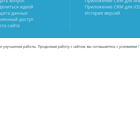
дать вопрос
Приложение CRM для Ma
делиться идеей
Приложение CRM для iO
щита данных
История версий
аленный доступ
рта сайта
ью улучшения работы. Продолжая работу с сайтом, вы соглашаетесь с условиями
П
МЫ В СОЦСЕТЯХ
-02
-02
Поделиться