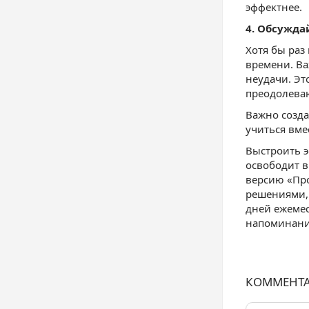
эффектнее.
4. Обсужда
Хотя бы раз
времени. Ва
неудачи. Эт
преодолеваю
Важно созда
учиться вме
Выстроить э
освободит в
версию «Про
решениями,
дней ежемес
напоминани
КОММЕНТ