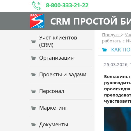
8-800-333-21-22
CRM ПРОСТОЙ Б
Продукт
>
Уч
Учет клиентов
работать с И
(CRM)
КАК ПО
Организация
25.03.2026, 
Проекты и задачи
Большинств
руководить
происходящ
Персонал
преподават
чувствоват
Маркетинг
Документы