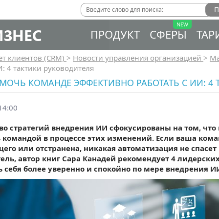
ИЗНЕС
ПРОДУКТ
СФЕРЫ
ТАР
ет клиентов (CRM)
>
Новости управления организацией
>
Ма
И: 4 тактики руководителя
МОЧЬ КОМАНДЕ ЭФФЕКТИВНО РАБОТАТЬ С ИИ: 4
14:00
о стратегий внедрения ИИ сфокусированы на том, что и
 командой в процессе этих изменений. Если ваша кома
его или отстранена, никакая автоматизация не спасет
ель, автор книг Сара Канадей рекомендует 4 лидерски
ь себя более уверенно и спокойно по мере внедрения ИИ