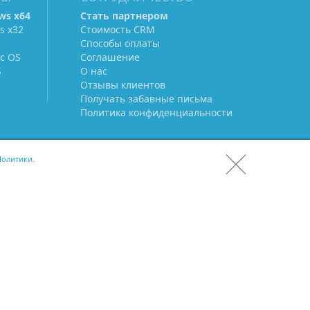
ws х64
Стать партнером
s х32
Стоимость CRM
Способы оплаты
c OS
Соглашение
S
О нас
Отзывы клиентов
Получать забавные письма
Политика конфиденциальности
олитики.
СКАЧАТЬ CRM