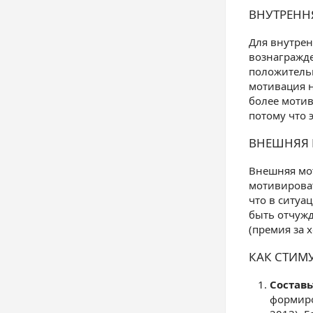
ВНУТРЕНН
Для внутрен
вознагражде
положительн
мотивация н
более мотив
потому что 
ВНЕШНЯЯ
Внешняя мот
мотивироват
что в ситуа
быть отчуж
(премия за 
КАК СТИМ
Составь
формиро