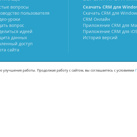
стые вопросы
Скачать CRM для Windo
ководство пользователя
Скачать CRM для Window
део-уроки
CRM Онлайн
дать вопрос
Приложение CRM для Ma
делиться идеей
Приложение CRM для iO
щита данных
История версий
аленный доступ
рта сайта
ью улучшения работы. Продолжая работу с сайтом, вы соглашаетесь с условиями
П
МЫ В СОЦСЕТЯХ
-02
-02
Поделиться