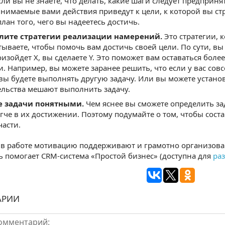
сли вы не знаете, что делать, какие шаги следует предприня
нимаемые вами действия приведут к цели, к которой вы ст
лан того, чего вы надеетесь достичь.
лите стратегии реализации намерений.
Это стратегии, 
тываете, чтобы помочь вам достичь своей цели. По сути, вы
оизойдет X, вы сделаете Y. Это поможет вам оставаться бо
и. Например, вы можете заранее решить, что если у вас со
 вы будете выполнять другую задачу. Или вы можете установ
ельства мешают выполнить задачу.
е задачи понятными.
Чем яснее вы сможете определить за
егче в их достижении. Поэтому подумайте о том, чтобы соста
части.
 в работе мотивацию поддерживают и грамотно организова
 помогает CRM-система «Простой бизнес» (доступна для
ра
АРИИ