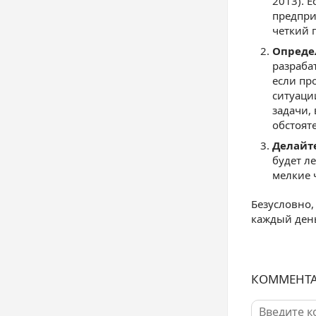
2013). Е
предпри
четкий п
Опреде
разраба
если пр
ситуаци
задачи,
обстоят
Делайт
будет л
мелкие 
Безусловно,
каждый день
КОММЕНТ