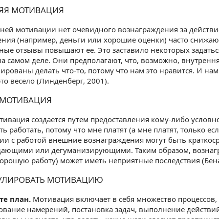
ЯЯ МОТИВАЦИЯ
ней мотивации нет очевидного вознаграждения за действие
ния (например, деньги или хорошие оценки) часто снижа
ые отзывы повышают ее. Это заставило некоторых задаться
а самом деле. Они предполагают, что, возможно, внутрення
ированы делать что-то, потому что нам это нравится. И нам
это весело (Линденберг, 2001).
 МОТИВАЦИЯ
ивация создается путем предоставления кому-либо условн
ь работать, потому что мне платят (а мне платят, только ес
ции с работой внешние вознаграждения могут быть кратко
дающими или дегуманизирующими. Таким образом, вознагра
хорошую работу) может иметь неприятные последствия (Бена
УЛИРОВАТЬ МОТИВАЦИЮ
те план.
Мотивация включает в себя множество процессов, 
вание намерений, постановка задач, выполнение действий 