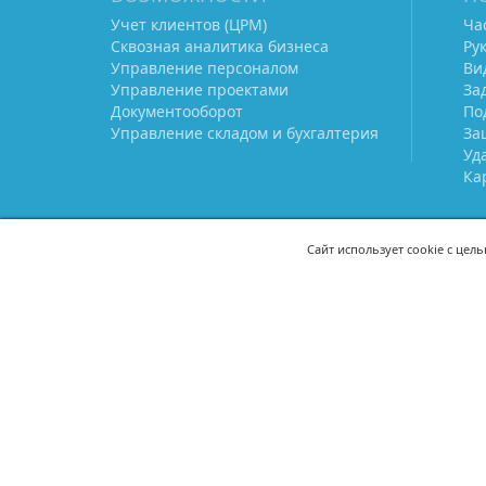
Учет клиентов (ЦРМ)
Ча
Сквозная аналитика бизнеса
Ру
Управление персоналом
Ви
Управление проектами
За
Документооборот
По
Управление складом и бухгалтерия
За
Уд
Ка
Сайт использует cookie с цел
СВЯЖИТЕСЬ С НАМИ
8 (800) 333-21-22
+7 (495) 233-02
8 (499) 110-21-22
+7 (985) 233-02
mail@prostoy.ru