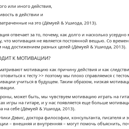
ого или иного действия,
ивость в действии и
 затраченные на это (Дёмуей & Ушиода, 2013).
ация отвечает за то, почему, как долго и насколько усердно
у, что мотивация не является постоянной вещью. Со времен
 над достижением разных целей (Дёмуей & Ушиода, 2013).
ОДИТ К МОТИВАЦИИ?
матривают мотивацию как причину действия и как следствие
отовиться к тесту >> поэтому мы плохо справляемся с тестом
вации учиться в будущем. Таким образом, низкая мотивац
ивации.
ороны, может быть, мы чувствуем мотивацию играть на гита
ах игры на гитаре, и у нас появляется еще больше мотиваци
ма на себе (Дёмуей & Ушиода, 2013).
ики Дэвис, доктора философии, консультанта, писателя и э
ции – внешняя и внутренняя – могут помочь объяснить, поч