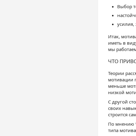
Выбор т
настойч
усилия,
Итак, мотив
иметь в вид
мы работаем
ЧТО ПРИВ
Теории расс
мотивации г
меньше моти
низкой мот
С другой ст
своих навык
строится са
По мнению Ч
типа мотива