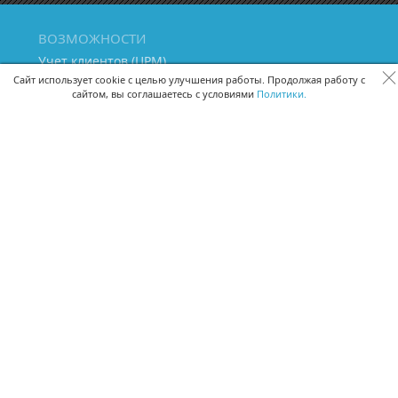
ВОЗМОЖНОСТИ
Учет клиентов (ЦРМ)
Сквозная аналитика бизнеса
Сайт использует cookie с целью улучшения работы. Продолжая работу с
сайтом, вы соглашаетесь с условиями
Политики.
Управление персоналом
Управление проектами
Документооборот
Управление складом и бухгалтерия
ПОМОЩЬ
Частые вопросы
Руководство пользователя
Видео-уроки
Задать вопрос
Поделиться идеей
Защита данных
Удаленный доступ
Карта сайта
ВЕРСИИ ПРОГРАММЫ